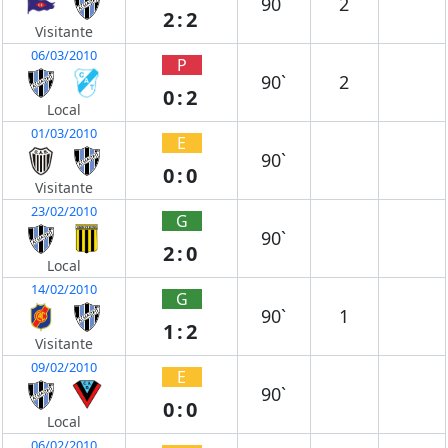
90`
2
2:2
Visitante
06/03/2010
P
90`
2
0:2
Local
01/03/2010
E
90`
0:0
Visitante
23/02/2010
G
90`
2:0
Local
14/02/2010
G
90`
1
1:2
Visitante
09/02/2010
E
90`
0:0
Local
06/02/2010