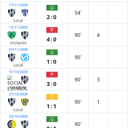
17/11/2009
G
54`
2:0
Local
13/11/2009
P
90`
4
4:0
Visitante
07/11/2009
G
90`
1:0
Local
31/10/2009
P
90`
3
3:0
Visitante
27/10/2009
E
90`
1
1:1
Local
20/10/2009
G
90`