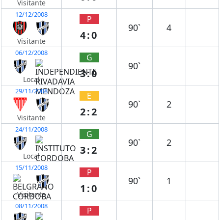
Visitante
12/12/2008
P
90`
4
4:0
Visitante
06/12/2008
G
90`
3:0
Local
29/11/2008
E
90`
2
2:2
Visitante
24/11/2008
G
90`
2
3:2
Local
15/11/2008
P
90`
1
1:0
Visitante
08/11/2008
P