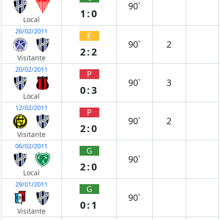
90`
1:0
Local
26/02/2011
E
90`
2
2:2
Visitante
20/02/2011
P
90`
3
0:3
Local
12/02/2011
P
90`
2
2:0
Visitante
06/02/2011
G
90`
2:0
Local
29/01/2011
G
90`
0:1
Visitante