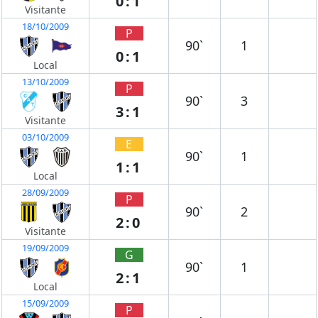
0:1
Visitante
18/10/2009
P
90`
1
0:1
Local
13/10/2009
P
90`
3
3:1
Visitante
03/10/2009
E
90`
1
1:1
Local
28/09/2009
P
90`
2
2:0
Visitante
19/09/2009
G
90`
1
2:1
Local
15/09/2009
P