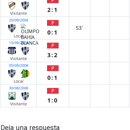
P
2:1
Visitante
20/09/2008
P
53`
0:1
Local
15/09/2008
P
3:2
Visitante
05/09/2008
P
0:1
Local
30/08/2008
P
1:0
Visitante
Deja una respuesta