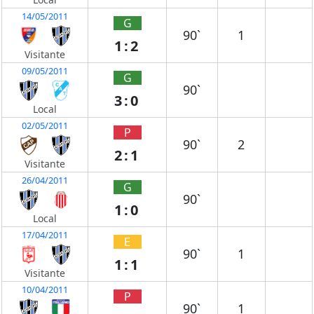
14/05/2011
G
90`
1
1:2
Visitante
09/05/2011
G
90`
3:0
Local
02/05/2011
P
90`
2
2:1
Visitante
26/04/2011
G
90`
1:0
Local
17/04/2011
E
90`
1
1:1
Visitante
10/04/2011
P
90`
1