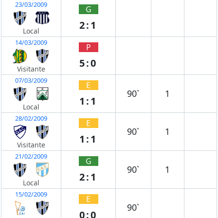
23/03/2009
G
2:1
Local
14/03/2009
P
5:0
Visitante
07/03/2009
E
90`
1
1:1
Local
28/02/2009
E
90`
1
1:1
Visitante
21/02/2009
G
90`
1
2:1
Local
15/02/2009
E
90`
0:0