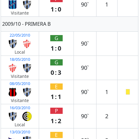
90`
1
1:0
Visitante
2009/10 - PRIMERA B
22/05/2010
G
90`
1:0
Local
18/05/2010
G
90`
0:3
Visitante
08/05/2010
E
90`
1
1:1
Visitante
16/03/2010
P
90`
2
1:2
Local
13/03/2010
E