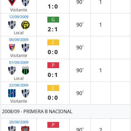
90`
1
1:0
Visitante
12/09/2009
G
90`
1
2:1
Local
06/09/2009
E
90`
0:0
Visitante
01/09/2009
P
90`
1
0:1
Local
22/08/2009
E
90`
0:0
Visitante
2008/09 - PRIMERA B NACIONAL
20/06/2009
P
90`
2