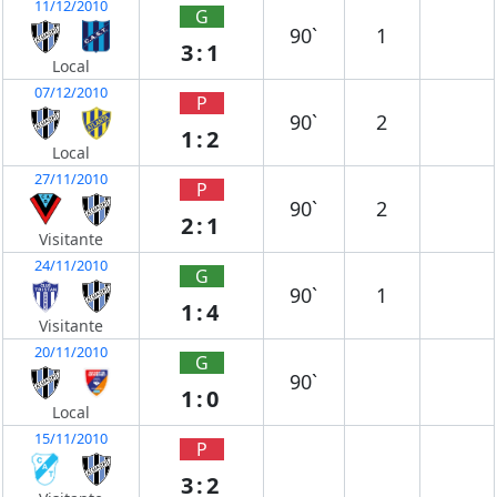
11/12/2010
G
90`
1
3:1
Local
07/12/2010
P
90`
2
1:2
Local
27/11/2010
P
90`
2
2:1
Visitante
24/11/2010
G
90`
1
1:4
Visitante
20/11/2010
G
90`
1:0
Local
15/11/2010
P
3:2