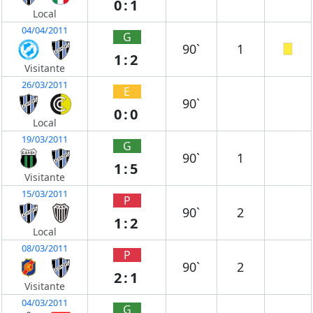
0:1
Local
04/04/2011
G
90`
1
1:2
Visitante
26/03/2011
E
90`
0:0
Local
19/03/2011
G
90`
1
1:5
Visitante
15/03/2011
P
90`
2
1:2
Local
08/03/2011
P
90`
2
2:1
Visitante
04/03/2011
G