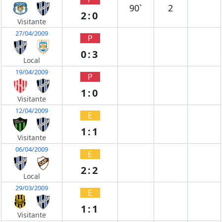
90`
2
2:0
Visitante
27/04/2009
P
0:3
Local
19/04/2009
P
1:0
Visitante
12/04/2009
E
1:1
Visitante
06/04/2009
E
2:2
Local
29/03/2009
E
1:1
Visitante