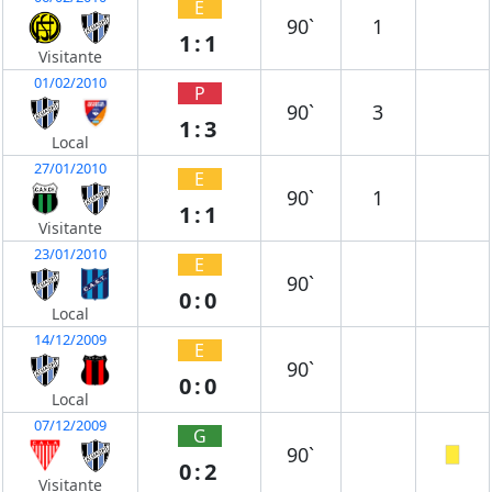
E
90`
1
1:1
Visitante
01/02/2010
P
90`
3
1:3
Local
27/01/2010
E
90`
1
1:1
Visitante
23/01/2010
E
90`
0:0
Local
14/12/2009
E
90`
0:0
Local
07/12/2009
G
90`
0:2
Visitante