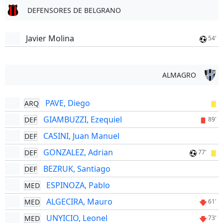
DEFENSORES DE BELGRANO
Javier Molina
54'
ALMAGRO
PAVE, Diego
ARQ
GIAMBUZZI, Ezequiel
DEF
89'
CASINI, Juan Manuel
DEF
GONZALEZ, Adrian
DEF
77'
BEZRUK, Santiago
DEF
ESPINOZA, Pablo
MED
ALGECIRA, Mauro
MED
61'
UNYICIO, Leonel
MED
73'