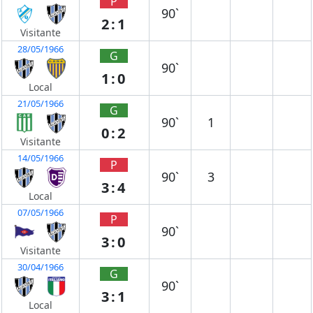
P
90`
2:1
Visitante
28/05/1966
G
90`
1:0
Local
21/05/1966
G
90`
1
0:2
Visitante
14/05/1966
P
90`
3
3:4
Local
07/05/1966
P
90`
3:0
Visitante
30/04/1966
G
90`
3:1
Local