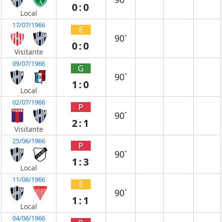
0:0
Local
17/07/1966
E
90`
0:0
Visitante
09/07/1966
G
90`
1:0
Local
02/07/1966
P
90`
2:1
Visitante
25/06/1966
P
90`
1:3
Local
11/06/1966
E
90`
1:1
Local
04/06/1966