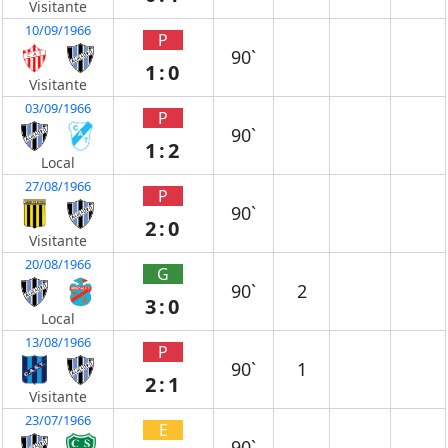
Visitante
10/09/1966
P
90`
1:0
Visitante
03/09/1966
P
90`
1:2
Local
27/08/1966
P
90`
2:0
Visitante
20/08/1966
G
90`
2
3:0
Local
13/08/1966
P
90`
1
2:1
Visitante
23/07/1966
E
90`