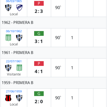
06/03/1965
P
90`
2:3
Local
1962 - PRIMERA B
06/10/1962
G
90`
1
3:1
Local
1961 - PRIMERA B
22/07/1961
P
90`
1
4:1
Visitante
1959 - PRIMERA B
27/06/1959
G
90`
1
2:0
Local