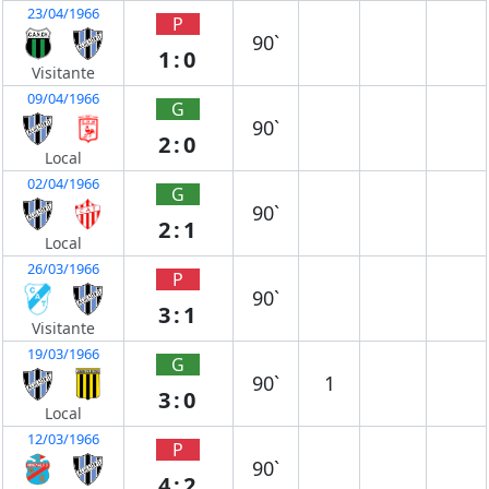
23/04/1966
P
90`
1:0
Visitante
09/04/1966
G
90`
2:0
Local
02/04/1966
G
90`
2:1
Local
26/03/1966
P
90`
3:1
Visitante
19/03/1966
G
90`
1
3:0
Local
12/03/1966
P
90`
4:2