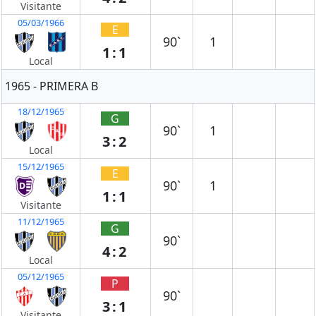
Visitante
05/03/1966
E
90`
1
1:1
Local
1965 - PRIMERA B
18/12/1965
G
90`
1
3:2
Local
15/12/1965
E
90`
1
1:1
Visitante
11/12/1965
G
90`
4:2
Local
05/12/1965
P
90`
3:1
Visitante