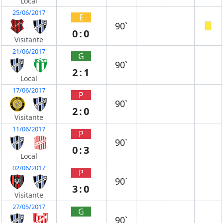
Local
25/06/2017
E
90`
0:0
Visitante
21/06/2017
G
90`
2:1
Local
17/06/2017
P
90`
2:0
Visitante
11/06/2017
P
90`
0:3
Local
02/06/2017
P
90`
3:0
Visitante
27/05/2017
G
90`