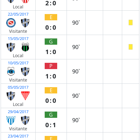
2:0
Local
22/05/2017
E
90`
0:0
Visitante
15/05/2017
G
90`
1:0
Local
10/05/2017
P
90`
1:0
Visitante
05/05/2017
E
90`
0:0
Local
29/04/2017
G
90`
0:1
Visitante
23/04/2017
E