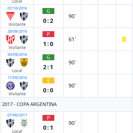
Local
07/10/2016
G
90`
0:2
Visitante
28/09/2016
P
61`
1:0
Visitante
20/09/2016
G
90`
2:1
Local
17/09/2016
E
90`
0:0
Visitante
2017 - COPA ARGENTINA
07/06/2017
P
90`
0:1
Local