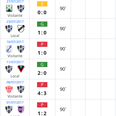
27/07/2017
E
90`
0:0
Visitante
23/07/2017
G
90`
1:0
Local
16/07/2017
P
90`
1:0
Visitante
11/07/2017
G
90`
2:0
Local
08/07/2017
P
90`
4:3
Visitante
01/07/2017
P
90`
1:2