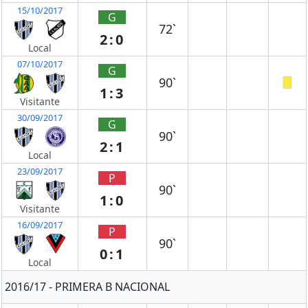
15/10/2017
G
72`
2:0
Local
07/10/2017
G
90`
1:3
Visitante
30/09/2017
G
90`
2:1
Local
23/09/2017
P
90`
1:0
Visitante
16/09/2017
P
90`
0:1
Local
2016/17 - PRIMERA B NACIONAL