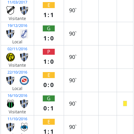
11/03/2017
E
90`
1:1
Visitante
19/12/2016
G
90`
1:0
Local
02/11/2016
P
90`
1:0
Visitante
22/10/2016
E
90`
0:0
Local
16/10/2016
G
90`
0:1
Visitante
11/10/2016
E
90`
1:1