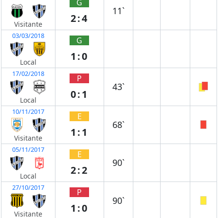
G
11`
2:4
Visitante
03/03/2018
G
1:0
Local
17/02/2018
P
43`
0:1
Local
10/11/2017
E
68`
1:1
Visitante
05/11/2017
E
90`
2:2
Local
27/10/2017
P
90`
1:0
Visitante