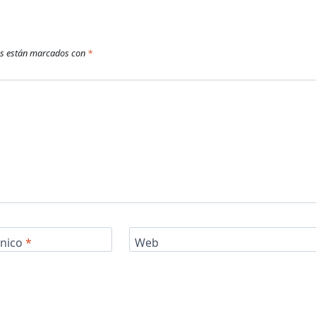
os están marcados con
*
ónico
*
Web