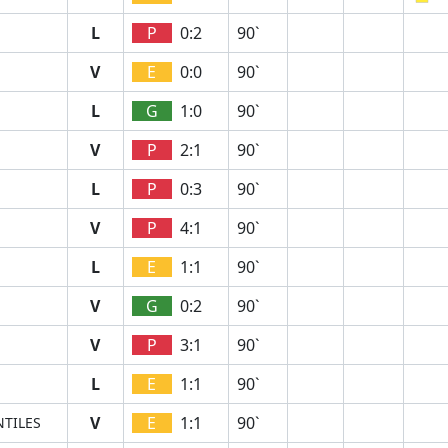
L
P
0:2
90`
V
E
0:0
90`
L
G
1:0
90`
V
P
2:1
90`
L
P
0:3
90`
V
P
4:1
90`
L
E
1:1
90`
V
G
0:2
90`
V
P
3:1
90`
L
E
1:1
90`
V
E
1:1
90`
NTILES