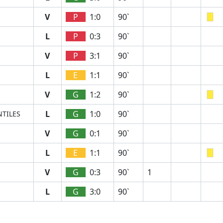
V
P
1:0
90`
L
P
0:3
90`
V
P
3:1
90`
L
E
1:1
90`
V
G
1:2
90`
L
G
1:0
90`
NTILES
V
G
0:1
90`
L
E
1:1
90`
V
G
0:3
90`
1
L
G
3:0
90`