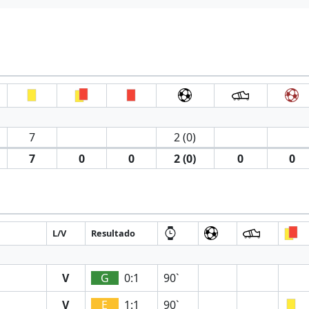
7
2 (0)
7
0
0
2 (0)
0
0
L/V
Resultado
V
G
0:1
90`
V
E
1:1
90`