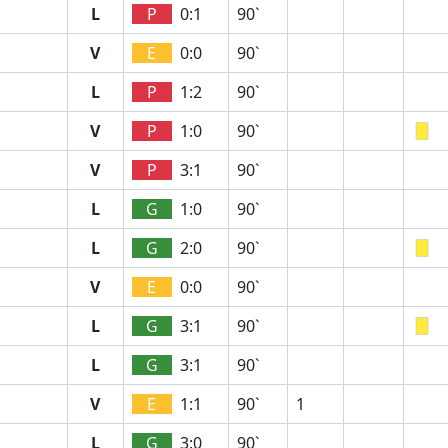
L
P
0:1
90`
V
E
0:0
90`
L
P
1:2
90`
V
P
1:0
90`
V
P
3:1
90`
L
G
1:0
90`
L
G
2:0
90`
V
E
0:0
90`
L
G
3:1
90`
L
G
3:1
90`
V
E
1:1
90`
1
L
G
3:0
90`