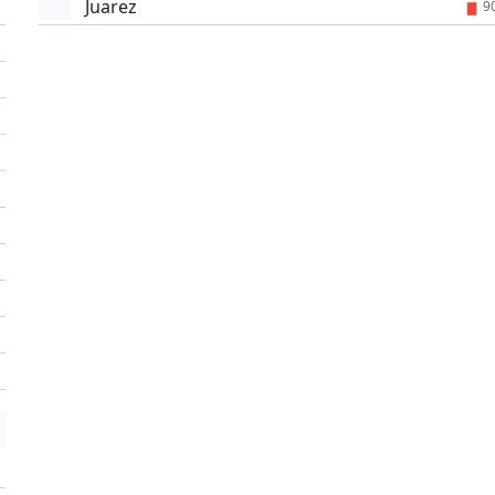
Juarez
9
'
'
'