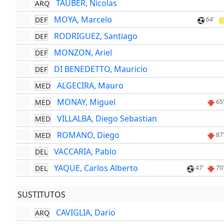
TAUBER, Nicolas
ARQ
MOYA, Marcelo
DEF
64'
RODRIGUEZ, Santiago
DEF
MONZON, Ariel
DEF
DI BENEDETTO, Mauricio
DEF
ALGECIRA, Mauro
MED
MONAY, Miguel
MED
65
VILLALBA, Diego Sebastian
MED
ROMANO, Diego
MED
87
VACCARIA, Pablo
DEL
YAQUE, Carlos Alberto
DEL
47'
70
SUSTITUTOS
CAVIGLIA, Dario
ARQ