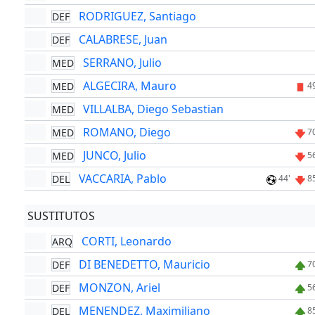
RODRIGUEZ, Santiago
DEF
CALABRESE, Juan
DEF
SERRANO, Julio
MED
ALGECIRA, Mauro
MED
4
VILLALBA, Diego Sebastian
MED
ROMANO, Diego
MED
7
JUNCO, Julio
MED
5
VACCARIA, Pablo
DEL
44'
8
SUSTITUTOS
CORTI, Leonardo
ARQ
DI BENEDETTO, Mauricio
DEF
7
MONZON, Ariel
DEF
5
MENENDEZ, Maximiliano
DEL
8