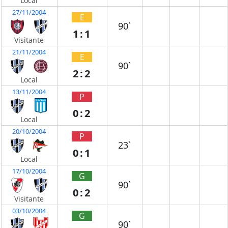
Local
27/11/2004
E
90`
1:1
Visitante
21/11/2004
E
90`
2:2
Local
13/11/2004
P
0:2
Local
20/10/2004
P
23`
0:1
Local
17/10/2004
G
90`
0:2
Visitante
03/10/2004
G
90`