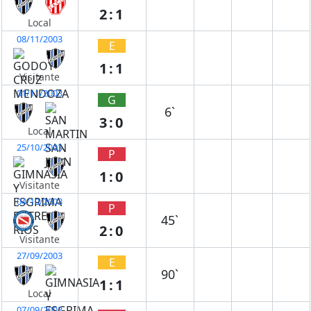
2:1
Local
08/11/2003
E
1:1
Visitante
01/11/2003
G
6`
3:0
Local
25/10/2003
P
1:0
Visitante
04/10/2003
P
45`
2:0
Visitante
27/09/2003
E
90`
1:1
Local
07/09/2003