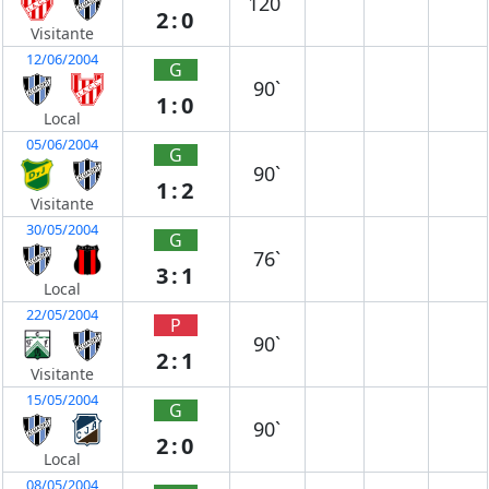
120`
2:0
Visitante
12/06/2004
G
90`
1:0
Local
05/06/2004
G
90`
1:2
Visitante
30/05/2004
G
76`
3:1
Local
22/05/2004
P
90`
2:1
Visitante
15/05/2004
G
90`
2:0
Local
08/05/2004