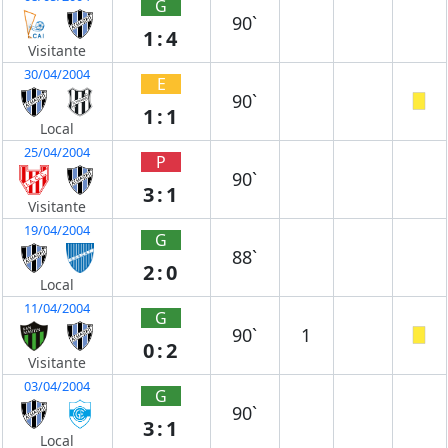
G
90`
1:4
Visitante
30/04/2004
E
90`
1:1
Local
25/04/2004
P
90`
3:1
Visitante
19/04/2004
G
88`
2:0
Local
11/04/2004
G
90`
1
0:2
Visitante
03/04/2004
G
90`
3:1
Local