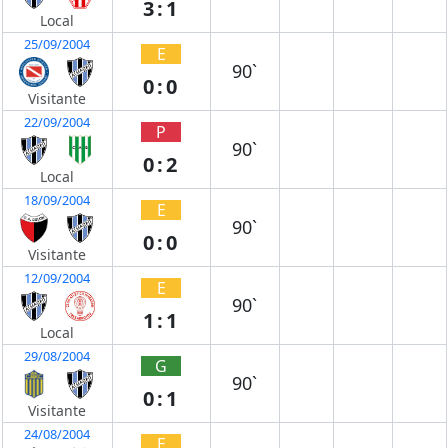
3:1
Local
25/09/2004
E
90`
0:0
Visitante
22/09/2004
P
90`
0:2
Local
18/09/2004
E
90`
0:0
Visitante
12/09/2004
E
90`
1:1
Local
29/08/2004
G
90`
0:1
Visitante
24/08/2004
E