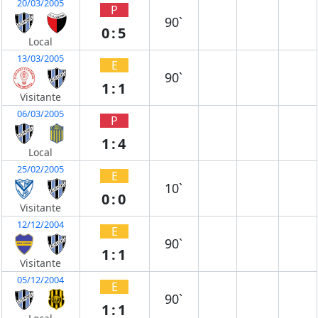
20/03/2005
P
90`
0:5
Local
13/03/2005
E
90`
1:1
Visitante
06/03/2005
P
1:4
Local
25/02/2005
E
10`
0:0
Visitante
12/12/2004
E
90`
1:1
Visitante
05/12/2004
E
90`
1:1