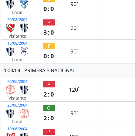
90`
0:0
Local
20/08/2004
P
90`
3:0
Visitante
15/08/2004
E
90`
0:0
Local
2003/04 - PRIMERA B NACIONAL
26/06/2004
P
120`
2:0
Visitante
23/06/2004
G
90`
2:0
Local
19/06/2004
P