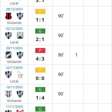
3:1
Local
08/12/2003
E
90`
1:1
Visitante
02/12/2003
G
90`
2:1
Local
28/11/2003
P
90`
1
4:3
Visitante
22/11/2003
E
90`
0:0
Local
16/11/2003
G
90`
1:4
Visitante
11/11/2003
G