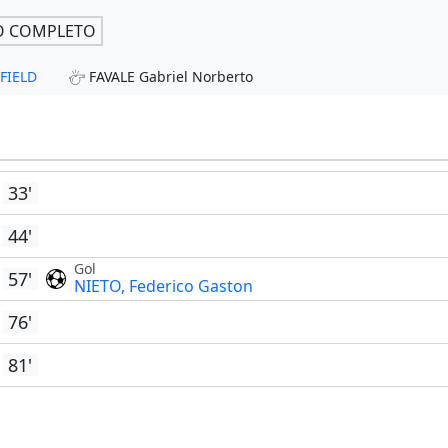
O COMPLETO
NFIELD
FAVALE Gabriel Norberto
33'
44'
Gol
57'
NIETO, Federico Gaston
76'
81'