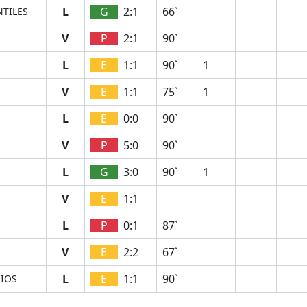
L
G
2:1
66`
NTILES
V
P
2:1
90`
L
E
1:1
90`
1
V
E
1:1
75`
1
L
E
0:0
90`
V
P
5:0
90`
L
G
3:0
90`
1
V
E
1:1
L
P
0:1
87`
V
E
2:2
67`
L
E
1:1
90`
RIOS