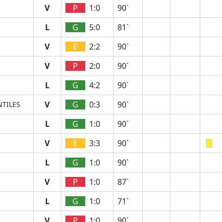
V
P
1:0
90`
L
G
5:0
81`
V
E
2:2
90`
V
P
2:0
90`
L
G
4:2
90`
V
G
0:3
90`
NTILES
L
G
1:0
90`
V
E
3:3
90`
L
G
1:0
90`
V
P
1:0
87`
L
G
1:0
71`
V
P
1:0
90`