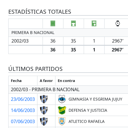
ESTADÍSTICAS TOTALES
PRIMERA B NACIONAL
2002/03
36
35
1
2967′
36
35
1
2967′
ÚLTIMOS PARTIDOS
Fecha
A favor
En contra
2002/03 - PRIMERA B NACIONAL
23/06/2003
GIMNASIA Y ESGRIMA JUJUY
14/06/2003
DEFENSA Y JUSTICIA
07/06/2003
ATLETICO RAFAELA