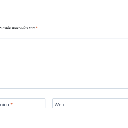
os están marcados con
*
ónico
*
Web