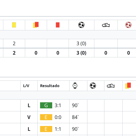
2
3 (0)
2
0
0
3 (0)
0
0
L/V
Resultado
L
G
3:1
90`
V
E
0:0
84`
L
E
1:1
90`