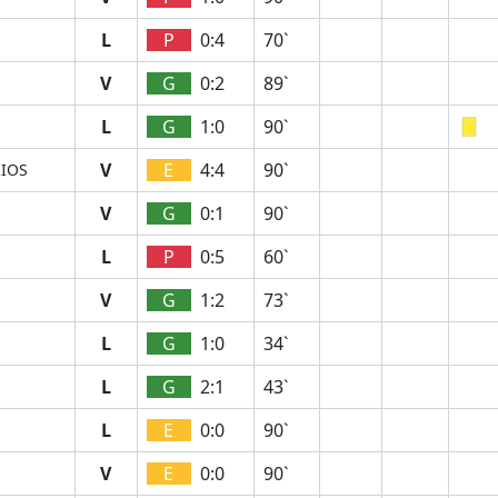
L
P
0:4
70`
V
G
0:2
89`
L
G
1:0
90`
V
E
4:4
90`
RIOS
V
G
0:1
90`
L
P
0:5
60`
V
G
1:2
73`
L
G
1:0
34`
L
G
2:1
43`
L
E
0:0
90`
V
E
0:0
90`