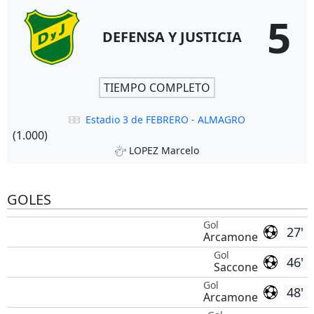
5
DEFENSA Y JUSTICIA
TIEMPO COMPLETO
Estadio 3 de FEBRERO - ALMAGRO
(1.000)
LOPEZ Marcelo
GOLES
Gol
27'
Arcamone
Gol
46'
Saccone
Gol
48'
Arcamone