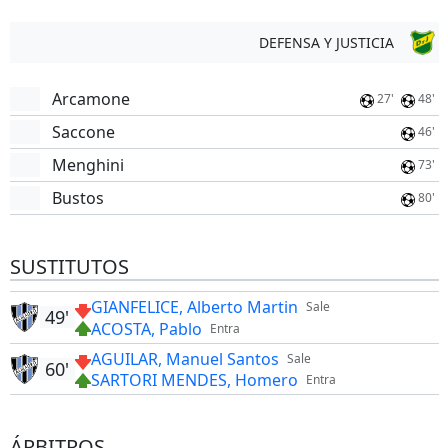
DEFENSA Y JUSTICIA
Arcamone
27'
48'
Saccone
46'
Menghini
73'
Bustos
80'
SUSTITUTOS
GIANFELICE, Alberto Martin
Sale
49'
ACOSTA, Pablo
Entra
AGUILAR, Manuel Santos
Sale
60'
SARTORI MENDES, Homero
Entra
ÁRBITROS