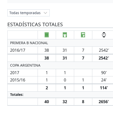
ESTADÍSTICAS TOTALES
PRIMERA B NACIONAL
2016/17
38
31
7
2542′
38
31
7
2542′
COPA ARGENTINA
2017
1
1
90′
2015/16
1
0
1
24′
2
1
1
114′
Totales:
40
32
8
2656′