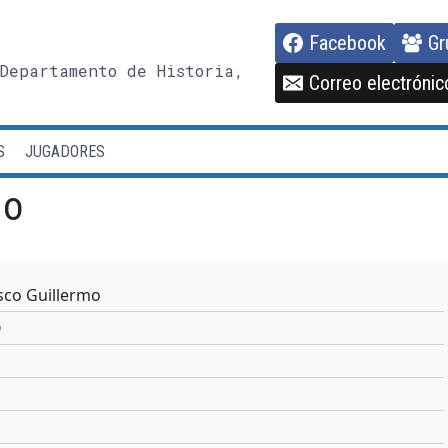
Facebook
Gr
Departamento de Historia,
Correo electrónic
S
JUGADORES
mo
sco Guillermo
O