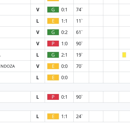
V
G
0:1
74`
L
E
1:1
11`
V
G
0:2
61`
V
P
1:0
90`
L
G
2:1
19`
L
V
E
0:0
70`
MENDOZA
L
E
0:0
L
P
0:1
90`
L
E
1:1
24`