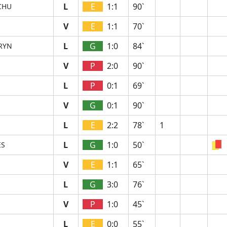
L
E
1:1
90`
CHU
V
E
1:1
70`
L
G
1:0
84`
RYN
V
P
2:0
90`
L
P
0:1
69`
V
G
0:1
90`
L
E
2:2
78`
1
L
G
1:0
50`
ES
V
E
1:1
65`
L
G
3:0
76`
V
P
1:0
45`
L
E
0:0
55`