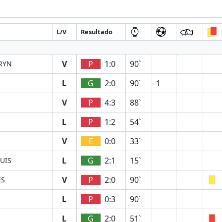
L/V
Resultado
V
P
1:0
90`
RYN
L
G
2:0
90`
1
V
P
4:3
88`
L
P
1:2
54`
V
E
0:0
33`
L
G
2:1
15`
UIS
V
P
2:0
90`
ES
L
P
0:3
90`
L
G
2:0
51`