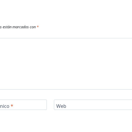
os están marcados con
*
ónico
*
Web