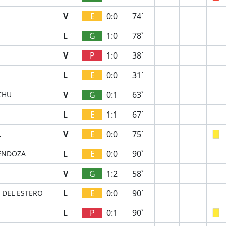
V
E
0:0
74`
L
G
1:0
78`
V
P
1:0
38`
L
E
0:0
31`
V
G
0:1
63`
CHU
L
E
1:1
67`
V
E
0:0
75`
L
L
E
0:0
90`
MENDOZA
V
G
1:2
58`
L
E
0:0
90`
 DEL ESTERO
L
P
0:1
90`