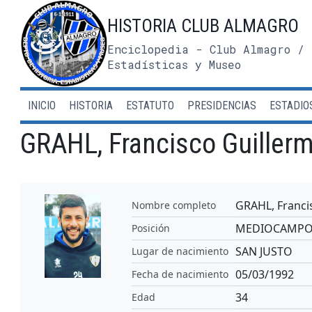
Saltar
HISTORIA CLUB ALMAGRO
al
contenido
Enciclopedia - Club Almagro / 
Estadísticas y Museo
INICIO
HISTORIA
ESTATUTO
PRESIDENCIAS
ESTADIO
GRAHL, Francisco Guiller
GRAHL, Franci
Nombre completo
MEDIOCAMP
Posición
SAN JUSTO
Lugar de nacimiento
05/03/1992
Fecha de nacimiento
34
Edad