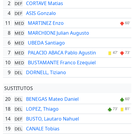
2
CORTAVE Matias
DEF
4
ASIS Gonzalo
DEF
11
MARTINEZ Enzo
MED
60'
8
MARCHIONI Julian Augusto
MED
6
UBEDA Santiago
MED
7
PALACIO ABACA Pablo Agustin
MED
47'
73'
10
BUSTAMANTE Franco Ezequiel
MED
9
DORNELL, Tiziano
DEL
SUSTITUTOS
20
BENEGAS Mateo Daniel
DEL
60'
18
LOPEZ, Thiago
DEL
73'
81'
14
BUSTO, Lautaro Nahuel
DEF
19
CANALE Tobias
DEL