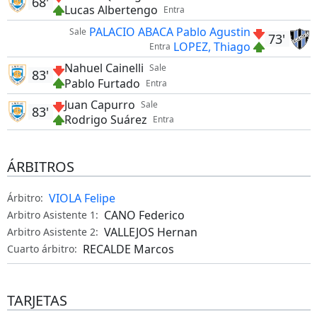
68'
Lucas Albertengo
Entra
PALACIO ABACA Pablo Agustin
Sale
73'
LOPEZ, Thiago
Entra
Nahuel Cainelli
Sale
83'
Pablo Furtado
Entra
Juan Capurro
Sale
83'
Rodrigo Suárez
Entra
ÁRBITROS
VIOLA Felipe
Árbitro:
CANO Federico
Arbitro Asistente 1:
VALLEJOS Hernan
Arbitro Asistente 2:
RECALDE Marcos
Cuarto árbitro:
TARJETAS