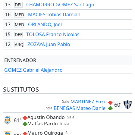
13
CHAMORRO GOMEZ Santiago
DEL
16
MACIES Tobias Damian
MED
17
ORLANDO, Joel
MED
15
TOLOSA Franco Nicolas
DEF
12
ZOZAYA Juan Pablo
ARQ
ENTRENADOR
GOMEZ Gabriel Alejandro
SUSTITUTOS
MARTINEZ Enzo
Sale
60'
BENEGAS Mateo Daniel
Entra
Agustin Obando
Sale
61'
Matías Pardo
Entra
Mauro Quiroga
Sale