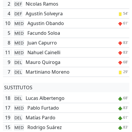
2
Nicolas Ramos
DEF
4
Agustín Solveyra
DEF
54'
10
Agustin Obando
MED
61'
5
Facundo Soloa
MED
8
Juan Capurro
MED
83'
11
Nahuel Cainelli
MED
83'
9
Mauro Quiroga
DEL
68'
7
Martiniano Moreno
DEL
29'
SUSTITUTOS
18
Lucas Albertengo
DEL
68'
17
Pablo Furtado
MED
83'
19
Matías Pardo
DEL
61'
15
Rodrigo Suárez
MED
83'