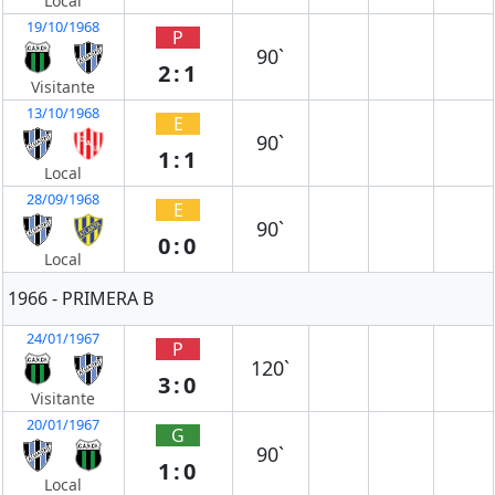
Local
19/10/1968
P
90`
2:1
Visitante
13/10/1968
E
90`
1:1
Local
28/09/1968
E
90`
0:0
Local
1966 - PRIMERA B
24/01/1967
P
120`
3:0
Visitante
20/01/1967
G
90`
1:0
Local