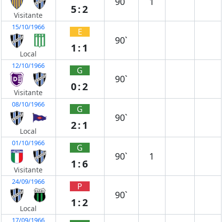
90`
1
5:2
Visitante
15/10/1966
E
90`
1:1
Local
12/10/1966
G
90`
0:2
Visitante
08/10/1966
G
90`
2:1
Local
01/10/1966
G
90`
1
1:6
Visitante
24/09/1966
P
90`
1:2
Local
17/09/1966