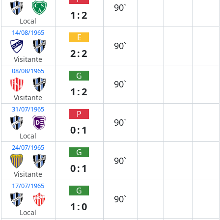
90`
1:2
Local
14/08/1965
E
90`
2:2
Visitante
08/08/1965
G
90`
1:2
Visitante
31/07/1965
P
90`
0:1
Local
24/07/1965
G
90`
0:1
Visitante
17/07/1965
G
90`
1:0
Local