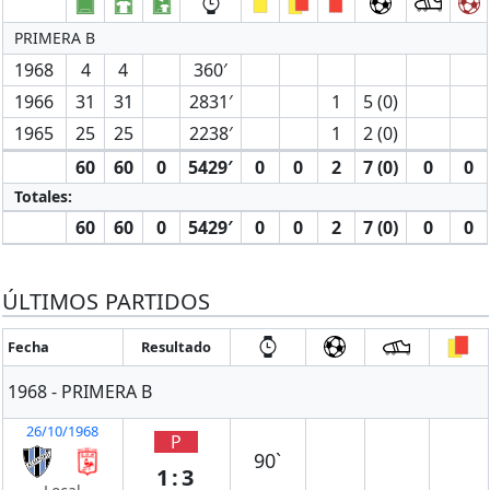
PRIMERA B
1968
4
4
360′
1966
31
31
2831′
1
5 (0)
1965
25
25
2238′
1
2 (0)
60
60
0
5429′
0
0
2
7 (0)
0
0
Totales:
60
60
0
5429′
0
0
2
7 (0)
0
0
ÚLTIMOS PARTIDOS
Fecha
Resultado
1968 - PRIMERA B
26/10/1968
P
90`
1:3