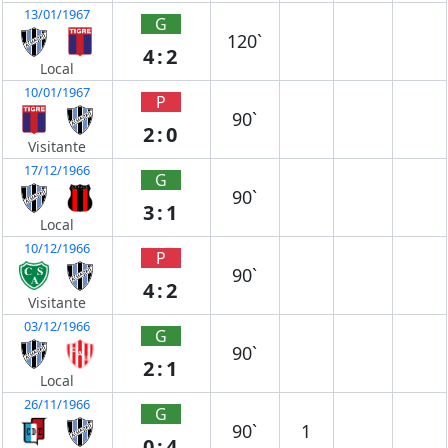
13/01/1967
G
120`
4:2
Local
10/01/1967
P
90`
2:0
Visitante
17/12/1966
G
90`
3:1
Local
10/12/1966
P
90`
4:2
Visitante
03/12/1966
G
90`
2:1
Local
26/11/1966
G
90`
1
0:4