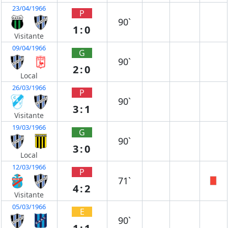
23/04/1966
P
90`
1:0
Visitante
09/04/1966
G
90`
2:0
Local
26/03/1966
P
90`
3:1
Visitante
19/03/1966
G
90`
3:0
Local
12/03/1966
P
71`
4:2
Visitante
05/03/1966
E
90`