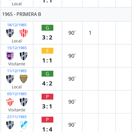
1:1
Local
1965 - PRIMERA B
18/12/1965
G
90`
1
3:2
Local
15/12/1965
E
90`
1:1
Visitante
11/12/1965
G
90`
4:2
Local
05/12/1965
P
90`
3:1
Visitante
27/11/1965
P
90`
1:4