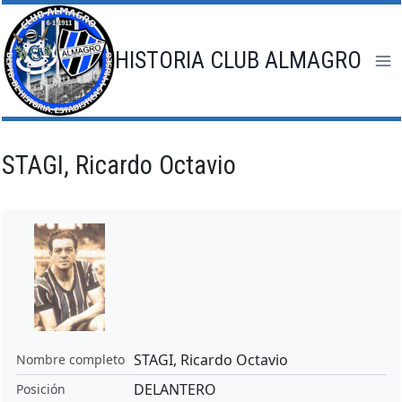
Saltar
al
contenido
HISTORIA CLUB ALMAGRO
STAGI, Ricardo Octavio
STAGI, Ricardo Octavio
Nombre completo
DELANTERO
Posición