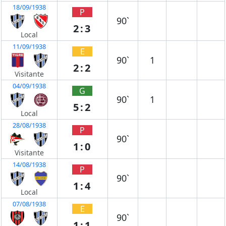
18/09/1938
P
90`
2:3
Local
11/09/1938
E
90`
1
2:2
Visitante
04/09/1938
G
90`
1
5:2
Local
28/08/1938
P
90`
1:0
Visitante
14/08/1938
P
90`
1:4
Local
07/08/1938
E
90`
1:1