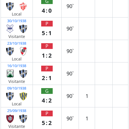
G
90`
4:0
Local
30/10/1938
P
90`
5:1
Visitante
23/10/1938
P
90`
1:2
Local
16/10/1938
P
90`
2:1
Visitante
09/10/1938
G
90`
1
4:2
Local
25/09/1938
P
90`
1
5:2
Visitante