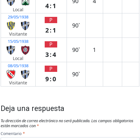
90`
4
4:1
Local
29/05/1938
P
90`
2:1
Visitante
15/05/1938
P
90`
1
3:4
Local
08/05/1938
P
90`
9:0
Visitante
Deja una respuesta
Tu dirección de correo electrónico no será publicada.
Los campos obligatorios
están marcados con
*
Comentario
*