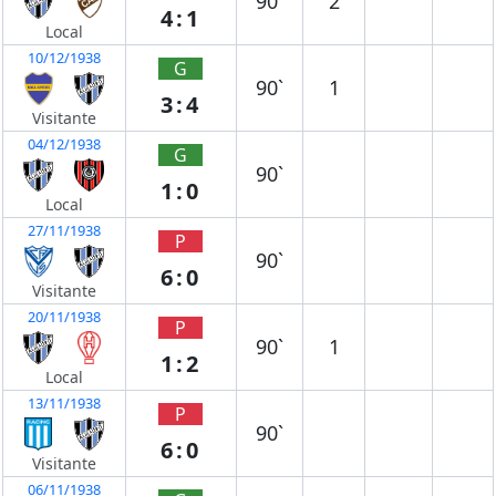
90`
2
4:1
Local
10/12/1938
G
90`
1
3:4
Visitante
04/12/1938
G
90`
1:0
Local
27/11/1938
P
90`
6:0
Visitante
20/11/1938
P
90`
1
1:2
Local
13/11/1938
P
90`
6:0
Visitante
06/11/1938