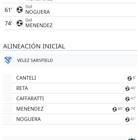
Gol
61'
NOGUERA
Gol
74'
MENENDEZ
ALINEACIÓN INICIAL
VELEZ SARSFIELD
CANTELI
8'
RETA
46'
CAFFARATTI
47'
MENENDEZ
49'
74'
NOGUERA
61'