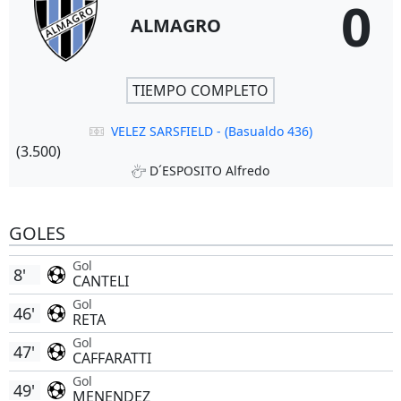
0
ALMAGRO
TIEMPO COMPLETO
VELEZ SARSFIELD - (Basualdo 436)
(3.500)
D´ESPOSITO Alfredo
GOLES
Gol
8'
CANTELI
Gol
46'
RETA
Gol
47'
CAFFARATTI
Gol
49'
MENENDEZ