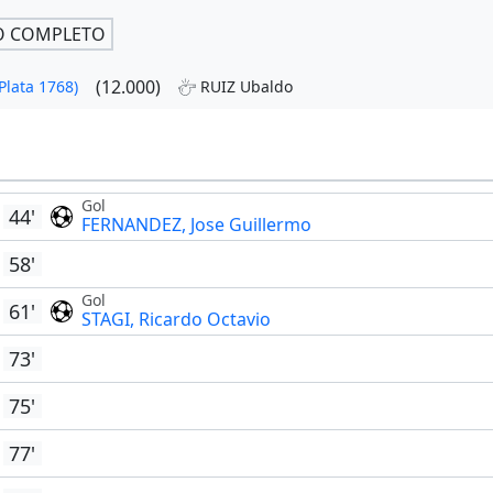
O COMPLETO
(12.000)
Plata 1768)
RUIZ Ubaldo
Gol
44'
FERNANDEZ, Jose Guillermo
58'
Gol
61'
STAGI, Ricardo Octavio
73'
75'
77'