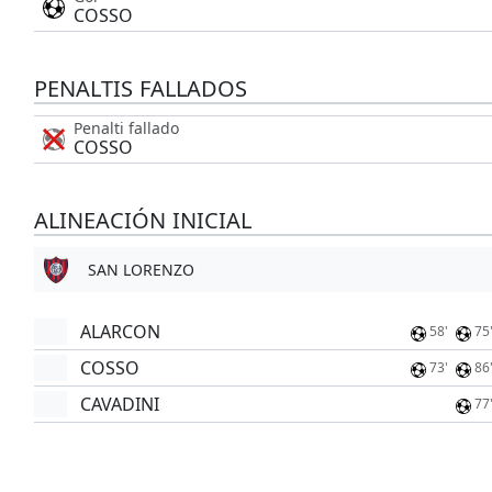
COSSO
PENALTIS FALLADOS
Penalti fallado
COSSO
ALINEACIÓN INICIAL
SAN LORENZO
ALARCON
58'
75
COSSO
73'
86
CAVADINI
77