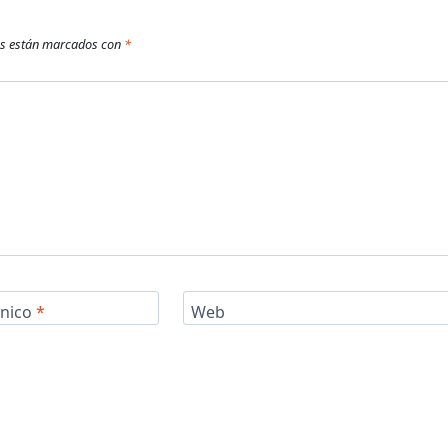
os están marcados con
*
ónico
*
Web