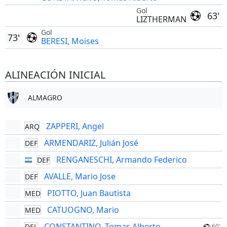
Gol
63'
LIZTHERMAN
Gol
73'
BERESI, Moises
ALINEACIÓN INICIAL
ALMAGRO
ZAPPERI, Angel
ARQ
ARMENDARIZ, Julián José
DEF
RENGANESCHI, Armando Federico
DEF
AVALLE, Mario Jose
DEF
PIOTTO, Juan Bautista
MED
CATUOGNO, Mario
MED
CONSTANTINO, Tomas Alberto
DEL
60'