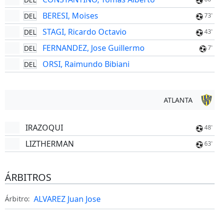
BERESI, Moises
DEL
73'
STAGI, Ricardo Octavio
DEL
43'
FERNANDEZ, Jose Guillermo
DEL
7'
ORSI, Raimundo Bibiani
DEL
ATLANTA
IRAZOQUI
48'
LIZTHERMAN
63'
ÁRBITROS
ALVAREZ Juan Jose
Árbitro: