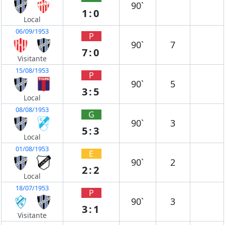
90`
1:0
Local
06/09/1953
P
90`
7
7:0
Visitante
15/08/1953
P
90`
5
3:5
Local
08/08/1953
G
90`
3
5:3
Local
01/08/1953
E
90`
2
2:2
Local
18/07/1953
P
90`
3
3:1
Visitante