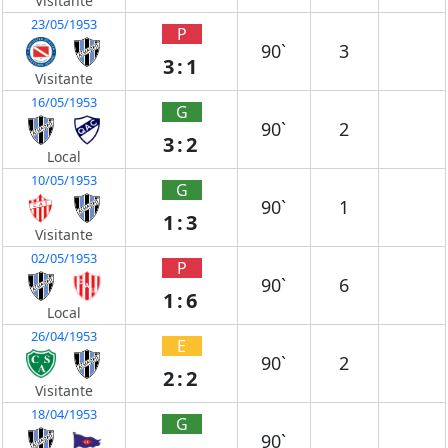
Visitante
23/05/1953
P
90`
3
3:1
Visitante
16/05/1953
G
90`
2
3:2
Local
10/05/1953
G
90`
1
1:3
Visitante
02/05/1953
P
90`
6
1:6
Local
26/04/1953
E
90`
2
2:2
Visitante
18/04/1953
G
90`