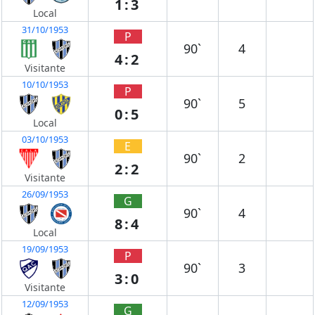
1:3
Local
31/10/1953
P
90`
4
4:2
Visitante
10/10/1953
P
90`
5
0:5
Local
03/10/1953
E
90`
2
2:2
Visitante
26/09/1953
G
90`
4
8:4
Local
19/09/1953
P
90`
3
3:0
Visitante
12/09/1953
G