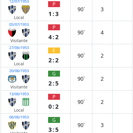
12/07/1953
P
90`
3
1:3
Local
05/07/1953
P
90`
4
4:2
Visitante
27/06/1953
E
90`
2
2:2
Local
20/06/1953
G
90`
2
2:5
Visitante
13/06/1953
P
90`
2
0:2
Local
06/06/1953
G
90`
3
3:5