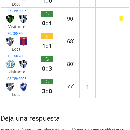
1:0
Local
27/08/2005
G
90`
0:1
Visitante
20/08/2005
E
68`
1:1
Local
15/08/2005
G
80`
0:3
Visitante
08/08/2005
G
77`
1
3:0
Local
Deja una respuesta
Tu dirección de correo electrónico no será publicada.
Los campos obligatorios