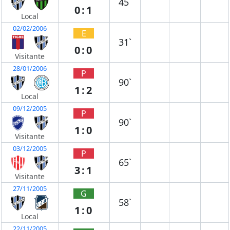
45`
0:1
Local
02/02/2006
E
31`
0:0
Visitante
28/01/2006
P
90`
1:2
Local
09/12/2005
P
90`
1:0
Visitante
03/12/2005
P
65`
3:1
Visitante
27/11/2005
G
58`
1:0
Local
22/11/2005