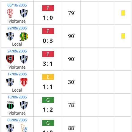
08/10/2005
P
79`
1:0
Visitante
29/09/2005
P
90`
0:3
Local
24/09/2005
P
90`
3:1
Visitante
17/09/2005
E
30`
1:1
Local
10/09/2005
G
78`
1:2
Visitante
05/09/2005
G
88`