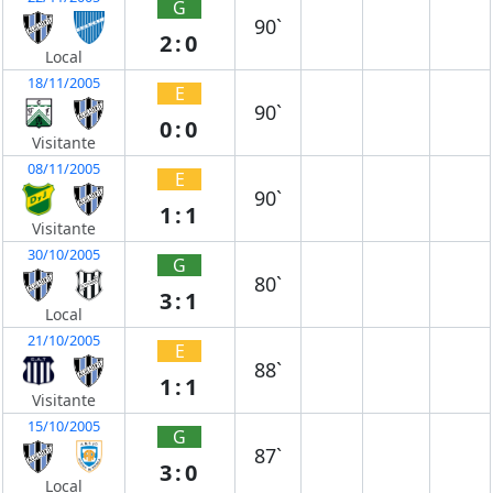
G
90`
2:0
Local
18/11/2005
E
90`
0:0
Visitante
08/11/2005
E
90`
1:1
Visitante
30/10/2005
G
80`
3:1
Local
21/10/2005
E
88`
1:1
Visitante
15/10/2005
G
87`
3:0
Local