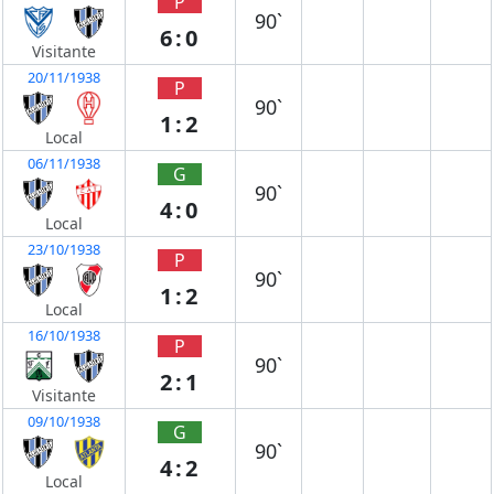
P
90`
6:0
Visitante
20/11/1938
P
90`
1:2
Local
06/11/1938
G
90`
4:0
Local
23/10/1938
P
90`
1:2
Local
16/10/1938
P
90`
2:1
Visitante
09/10/1938
G
90`
4:2
Local