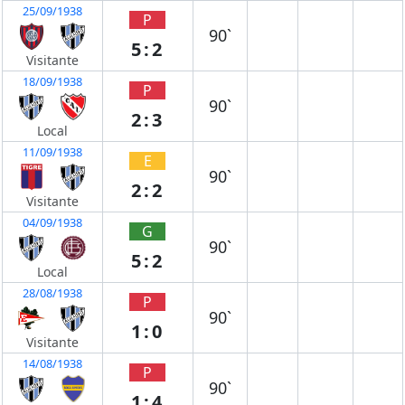
25/09/1938
P
90`
5:2
Visitante
18/09/1938
P
90`
2:3
Local
11/09/1938
E
90`
2:2
Visitante
04/09/1938
G
90`
5:2
Local
28/08/1938
P
90`
1:0
Visitante
14/08/1938
P
90`
1:4