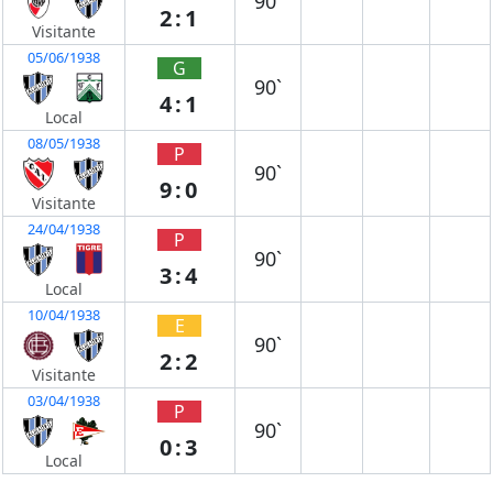
90`
2:1
Visitante
05/06/1938
G
90`
4:1
Local
08/05/1938
P
90`
9:0
Visitante
24/04/1938
P
90`
3:4
Local
10/04/1938
E
90`
2:2
Visitante
03/04/1938
P
90`
0:3
Local