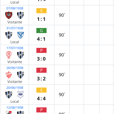
Local
07/08/1938
E
90`
1:1
Visitante
31/07/1938
G
90`
4:1
Local
17/07/1938
P
90`
3:0
Visitante
26/06/1938
P
90`
3:2
Visitante
20/06/1938
E
90`
4:4
Local
12/06/1938
P