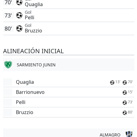
70'
Quaglia
Gol
73'
Pelli
Gol
80'
Bruzzio
ALINEACIÓN INICIAL
SARMIENTO JUNIN
Quaglia
13'
70'
Barrionuevo
15'
Pelli
73'
Bruzzio
80'
ALMAGRO