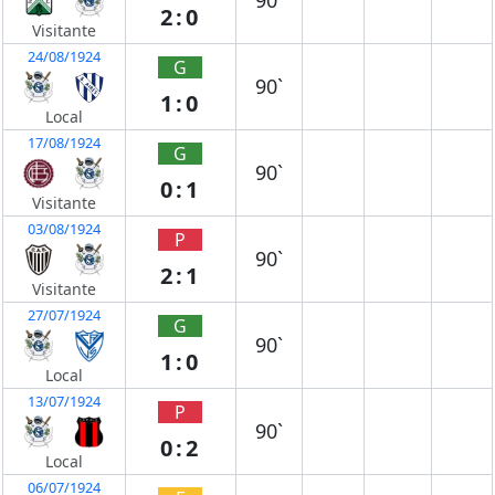
90`
2:0
Visitante
24/08/1924
G
90`
1:0
Local
17/08/1924
G
90`
0:1
Visitante
03/08/1924
P
90`
2:1
Visitante
27/07/1924
G
90`
1:0
Local
13/07/1924
P
90`
0:2
Local
06/07/1924