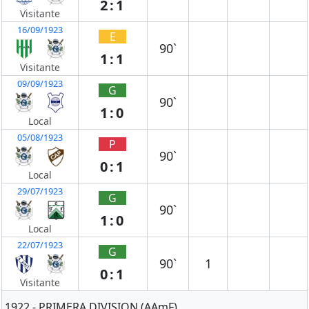
2:1
Visitante
16/09/1923
E
90`
1:1
Visitante
09/09/1923
G
90`
1:0
Local
05/08/1923
P
90`
0:1
Local
29/07/1923
G
90`
1:0
Local
22/07/1923
G
90`
1
0:1
Visitante
1922 - PRIMERA DIVISION (AAmF)