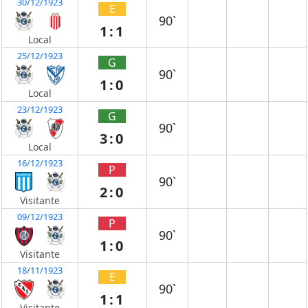
30/12/1923
E
90`
1:1
Local
25/12/1923
G
90`
1:0
Local
23/12/1923
G
90`
3:0
Local
16/12/1923
P
90`
2:0
Visitante
09/12/1923
P
90`
1:0
Visitante
18/11/1923
E
90`
1:1
Visitante