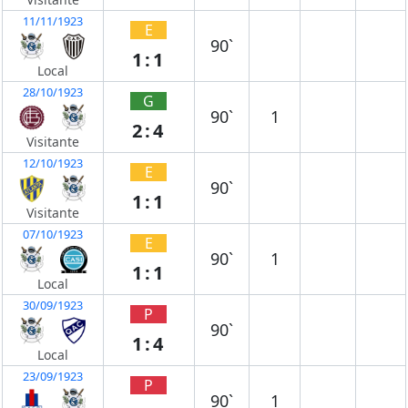
11/11/1923
E
90`
1:1
Local
28/10/1923
G
90`
1
2:4
Visitante
12/10/1923
E
90`
1:1
Visitante
07/10/1923
E
90`
1
1:1
Local
30/09/1923
P
90`
1:4
Local
23/09/1923
P
90`
1