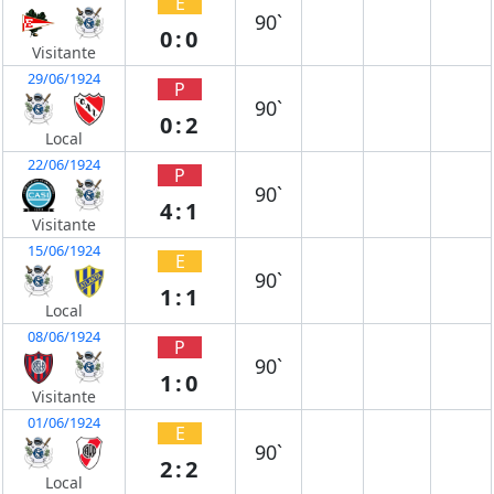
E
90`
0:0
Visitante
29/06/1924
P
90`
0:2
Local
22/06/1924
P
90`
4:1
Visitante
15/06/1924
E
90`
1:1
Local
08/06/1924
P
90`
1:0
Visitante
01/06/1924
E
90`
2:2
Local