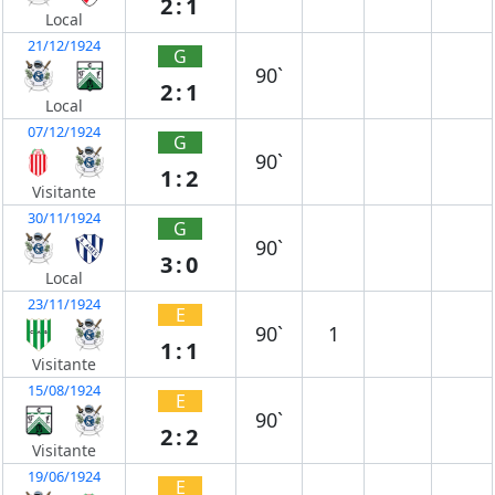
2:1
Local
21/12/1924
G
90`
2:1
Local
07/12/1924
G
90`
1:2
Visitante
30/11/1924
G
90`
3:0
Local
23/11/1924
E
90`
1
1:1
Visitante
15/08/1924
E
90`
2:2
Visitante
19/06/1924
E