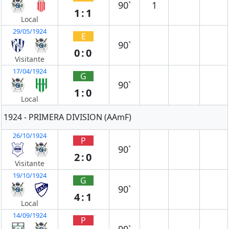
90`
1
1:1
Local
29/05/1924
E
90`
0:0
Visitante
17/04/1924
G
90`
1:0
Local
1924 - PRIMERA DIVISION (AAmF)
26/10/1924
P
90`
2:0
Visitante
19/10/1924
G
90`
4:1
Local
14/09/1924
P