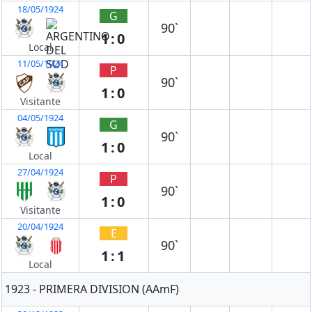
18/05/1924
G
90`
1:0
Local
11/05/1924
P
90`
1:0
Visitante
04/05/1924
G
90`
1:0
Local
27/04/1924
P
90`
1:0
Visitante
20/04/1924
E
90`
1:1
Local
1923 - PRIMERA DIVISION (AAmF)