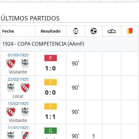
ÚLTIMOS PARTIDOS
Fecha
Resultado
1924 - COPA COMPETENCIA (AAmF)
01/03/1925
P
90`
1:0
Visitante
22/02/1925
E
90`
0:0
Local
15/02/1925
E
90`
1:1
Visitante
11/01/1925
G
90`
1