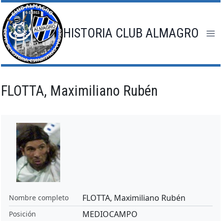
Saltar
al
contenido
HISTORIA CLUB ALMAGRO
FLOTTA, Maximiliano Rubén
FLOTTA, Maximiliano Rubén
Nombre completo
MEDIOCAMPO
Posición