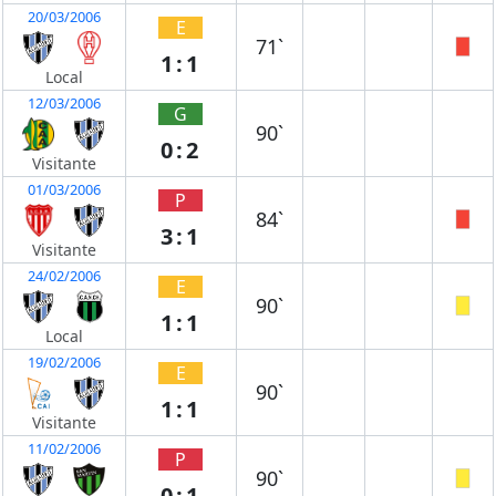
20/03/2006
E
71`
1:1
Local
12/03/2006
G
90`
0:2
Visitante
01/03/2006
P
84`
3:1
Visitante
24/02/2006
E
90`
1:1
Local
19/02/2006
E
90`
1:1
Visitante
11/02/2006
P
90`
0:1