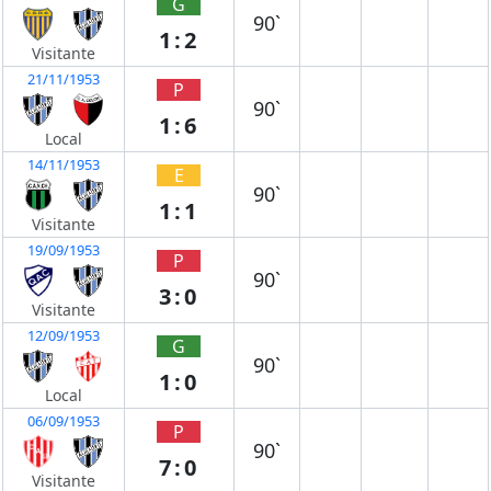
G
90`
1:2
Visitante
21/11/1953
P
90`
1:6
Local
14/11/1953
E
90`
1:1
Visitante
19/09/1953
P
90`
3:0
Visitante
12/09/1953
G
90`
1:0
Local
06/09/1953
P
90`
7:0
Visitante