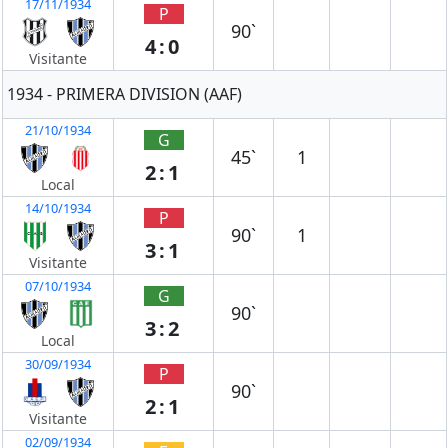
17/11/1934
P
90`
4:0
Visitante
1934 - PRIMERA DIVISION (AAF)
21/10/1934
G
45`
1
2:1
Local
14/10/1934
P
90`
1
3:1
Visitante
07/10/1934
G
90`
3:2
Local
30/09/1934
P
90`
2:1
Visitante
02/09/1934