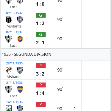
90`
1:0
Local
09/10/1937
G
90`
1:2
Visitante
02/10/1937
G
90`
2:1
Local
1936 - SEGUNDA DIVISION
28/11/1936
P
90`
3:2
Visitante
21/11/1936
P
90`
1:4
Local
14/11/1936
P
90`
1