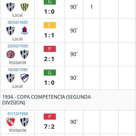
G
90`
1
1:0
Local
30/03/1935
E
90`
1:1
Local
23/03/1935
P
90`
2:1
Visitante
16/03/1935
G
90`
1:0
Local
1934 - COPA COMPETENCIA (SEGUNDA
DIVISION)
01/12/1934
P
90`
7:2
Visitante