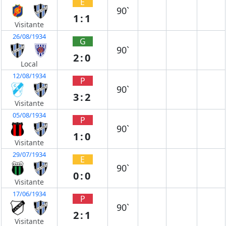
E
90`
1:1
Visitante
26/08/1934
G
90`
2:0
Local
12/08/1934
P
90`
3:2
Visitante
05/08/1934
P
90`
1:0
Visitante
29/07/1934
E
90`
0:0
Visitante
17/06/1934
P
90`
2:1
Visitante