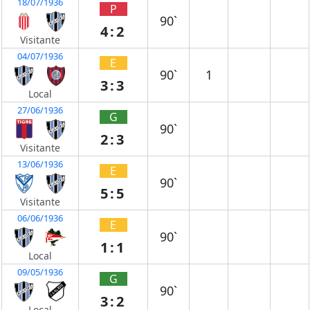
18/07/1936
P
90`
4:2
Visitante
04/07/1936
E
90`
1
3:3
Local
27/06/1936
G
90`
2:3
Visitante
13/06/1936
E
90`
5:5
Visitante
06/06/1936
E
90`
1:1
Local
09/05/1936
G
90`
3:2
Local