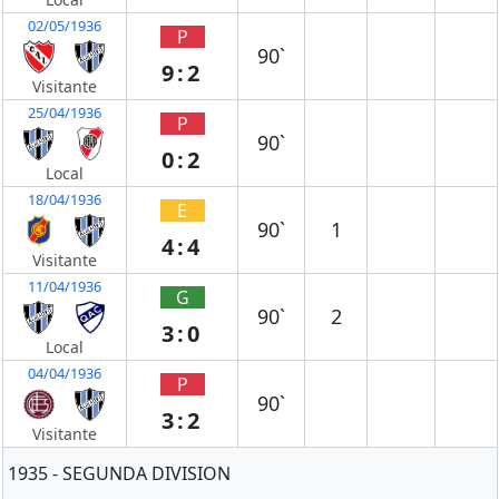
02/05/1936
P
90`
9:2
Visitante
25/04/1936
P
90`
0:2
Local
18/04/1936
E
90`
1
4:4
Visitante
11/04/1936
G
90`
2
3:0
Local
04/04/1936
P
90`
3:2
Visitante
1935 - SEGUNDA DIVISION