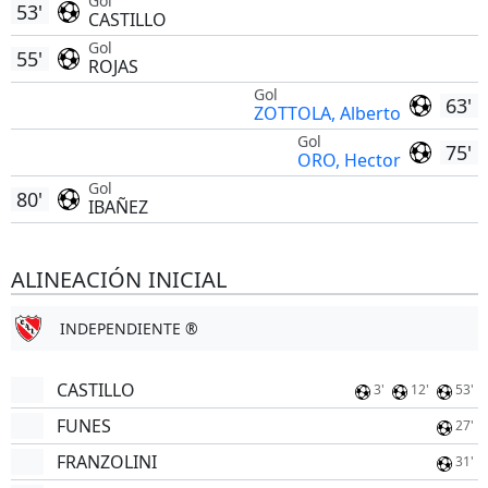
Gol
53'
CASTILLO
Gol
55'
ROJAS
Gol
63'
ZOTTOLA, Alberto
Gol
75'
ORO, Hector
Gol
80'
IBAÑEZ
ALINEACIÓN INICIAL
INDEPENDIENTE ®
CASTILLO
3'
12'
53'
FUNES
27'
FRANZOLINI
31'