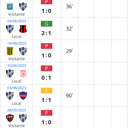
P
36`
1:0
Visitante
24/06/2023
G
32`
2:1
Local
19/06/2023
P
29`
1:0
Visitante
10/06/2023
P
0:1
Local
03/06/2023
E
90`
1:1
Local
28/05/2023
P
1:0
Visitante