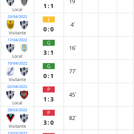
19`
1:1
Local
23/04/2022
E
4`
0:0
Visitante
17/04/2022
G
16`
3:1
Local
10/04/2022
G
77`
0:1
Visitante
02/04/2022
P
45`
1:3
Local
28/03/2022
P
82`
3:0
Visitante
23/03/2022