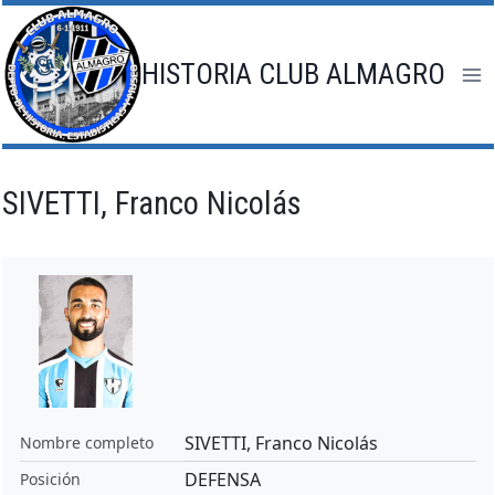
Saltar
al
contenido
HISTORIA CLUB ALMAGRO
SIVETTI, Franco Nicolás
SIVETTI, Franco Nicolás
Nombre completo
DEFENSA
Posición