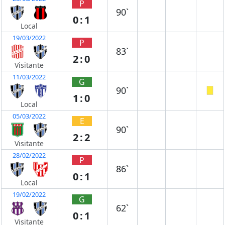
P
90`
0:1
Local
19/03/2022
P
83`
2:0
Visitante
11/03/2022
G
90`
1:0
Local
05/03/2022
E
90`
2:2
Visitante
28/02/2022
P
86`
0:1
Local
19/02/2022
G
62`
0:1
Visitante