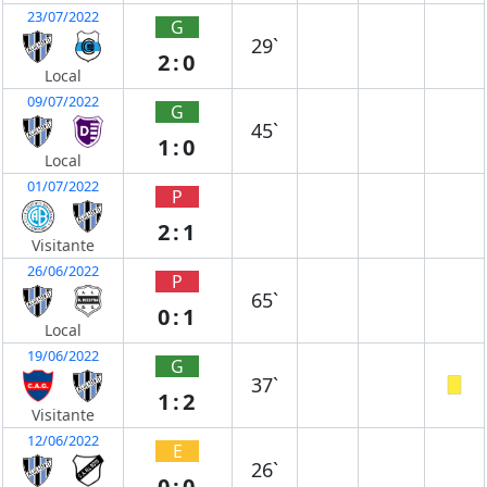
23/07/2022
G
29`
2:0
Local
09/07/2022
G
45`
1:0
Local
01/07/2022
P
2:1
Visitante
26/06/2022
P
65`
0:1
Local
19/06/2022
G
37`
1:2
Visitante
12/06/2022
E
26`
0:0