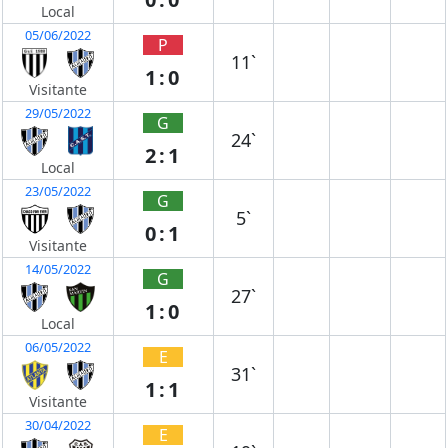
Local
05/06/2022
P
11`
1:0
Visitante
29/05/2022
G
24`
2:1
Local
23/05/2022
G
5`
0:1
Visitante
14/05/2022
G
27`
1:0
Local
06/05/2022
E
31`
1:1
Visitante
30/04/2022
E