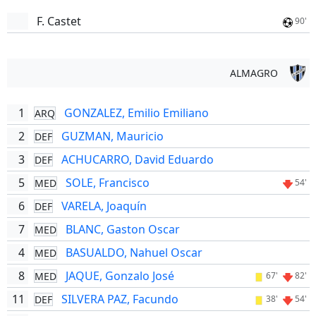
F. Castet
90'
ALMAGRO
1
GONZALEZ, Emilio Emiliano
ARQ
2
GUZMAN, Mauricio
DEF
3
ACHUCARRO, David Eduardo
DEF
5
SOLE, Francisco
MED
54'
6
VARELA, Joaquín
DEF
7
BLANC, Gaston Oscar
MED
4
BASUALDO, Nahuel Oscar
MED
8
JAQUE, Gonzalo José
MED
67'
82'
11
SILVERA PAZ, Facundo
DEF
38'
54'