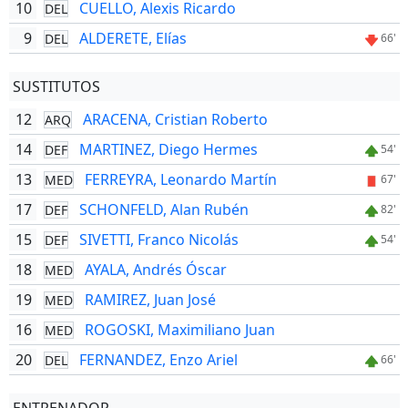
10
CUELLO, Alexis Ricardo
DEL
9
ALDERETE, Elías
DEL
66'
SUSTITUTOS
12
ARACENA, Cristian Roberto
ARQ
14
MARTINEZ, Diego Hermes
DEF
54'
13
FERREYRA, Leonardo Martín
MED
67'
17
SCHONFELD, Alan Rubén
DEF
82'
15
SIVETTI, Franco Nicolás
DEF
54'
18
AYALA, Andrés Óscar
MED
19
RAMIREZ, Juan José
MED
16
ROGOSKI, Maximiliano Juan
MED
20
FERNANDEZ, Enzo Ariel
DEL
66'