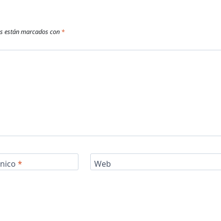
os están marcados con
*
ónico
*
Web