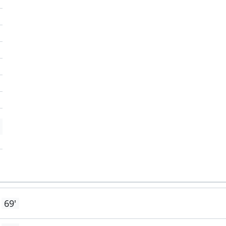
'
'
69'