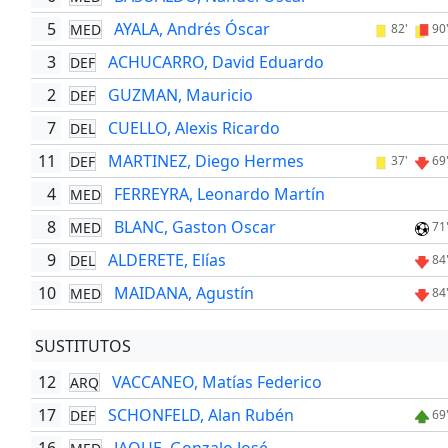
5
AYALA, Andrés Óscar
MED
82'
90
3
ACHUCARRO, David Eduardo
DEF
2
GUZMAN, Mauricio
DEF
7
CUELLO, Alexis Ricardo
DEL
11
MARTINEZ, Diego Hermes
DEF
37'
69
4
FERREYRA, Leonardo Martín
MED
8
BLANC, Gaston Oscar
MED
71
9
ALDERETE, Elías
DEL
84
10
MAIDANA, Agustín
MED
84
SUSTITUTOS
12
VACCANEO, Matías Federico
ARQ
17
SCHONFELD, Alan Rubén
DEF
69