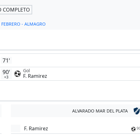
O COMPLETO
de FEBRERO - ALMAGRO
71'
Gol
90'
F. Ramirez
+3
ALVARADO MAR DEL PLATA
F. Ramirez
9