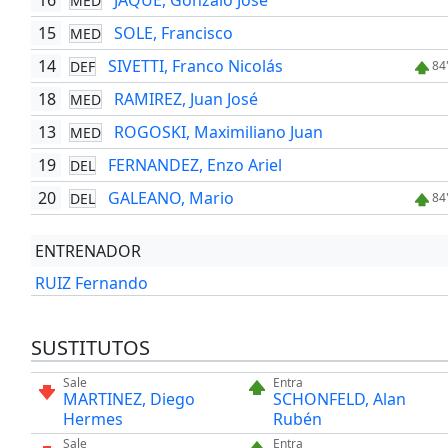
16
JAQUE, Gonzalo José
MED
15
SOLE, Francisco
MED
14
SIVETTI, Franco Nicolás
DEF
84
18
RAMIREZ, Juan José
MED
13
ROGOSKI, Maximiliano Juan
MED
19
FERNANDEZ, Enzo Ariel
DEL
20
GALEANO, Mario
DEL
84
ENTRENADOR
RUIZ Fernando
SUSTITUTOS
Sale
Entra
MARTINEZ, Diego
SCHONFELD, Alan
Hermes
Rubén
Sale
Entra