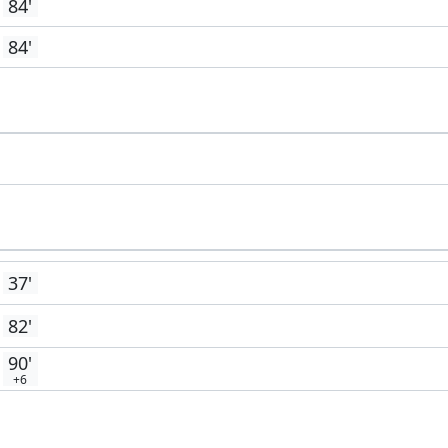
84'
84'
37'
82'
90'
+6