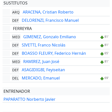
SUSTITUTOS
ARACENA, Cristian Roberto
ARQ
DELORENZI, Francisco Manuel
DEF
FERREYRA
GIMENEZ, Gonzalo Emiliano
MED
81'
SIVETTI, Franco Nicolás
DEF
81'
BOASSO FLEURY, Federico Hernán
DEF
65'
RAMIREZ, Juan José
MED
81'
ASAGIDIGBI, Feyiseitan
DEF
MERCADO, Emanuel
DEL
69'
ENTRENADOR
PAPARATTO Norberto Javier