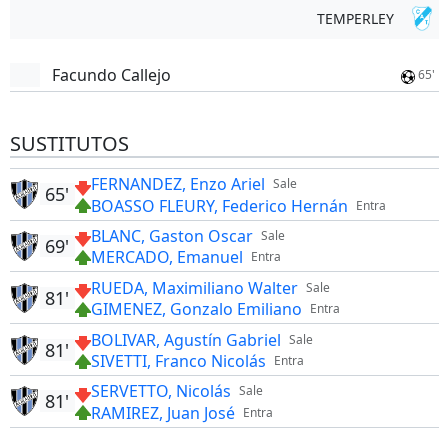
TEMPERLEY
Facundo Callejo
65'
SUSTITUTOS
FERNANDEZ, Enzo Ariel
Sale
65'
BOASSO FLEURY, Federico Hernán
Entra
BLANC, Gaston Oscar
Sale
69'
MERCADO, Emanuel
Entra
RUEDA, Maximiliano Walter
Sale
81'
GIMENEZ, Gonzalo Emiliano
Entra
BOLIVAR, Agustín Gabriel
Sale
81'
SIVETTI, Franco Nicolás
Entra
SERVETTO, Nicolás
Sale
81'
RAMIREZ, Juan José
Entra