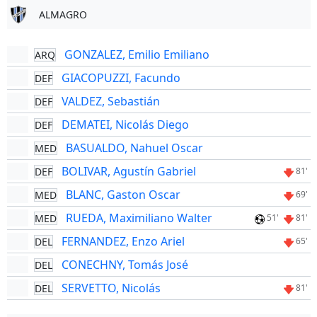
ALMAGRO
GONZALEZ, Emilio Emiliano
ARQ
GIACOPUZZI, Facundo
DEF
VALDEZ, Sebastián
DEF
DEMATEI, Nicolás Diego
DEF
BASUALDO, Nahuel Oscar
MED
BOLIVAR, Agustín Gabriel
DEF
81'
BLANC, Gaston Oscar
MED
69'
RUEDA, Maximiliano Walter
MED
51'
81'
FERNANDEZ, Enzo Ariel
DEL
65'
CONECHNY, Tomás José
DEL
SERVETTO, Nicolás
DEL
81'