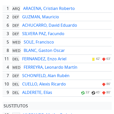
1
ARACENA, Cristian Roberto
ARQ
2
GUZMAN, Mauricio
DEF
6
ACHUCARRO, David Eduardo
DEF
3
SILVERA PAZ, Facundo
DEF
5
SOLE, Francisco
MED
8
BLANC, Gaston Oscar
MED
11
FERNANDEZ, Enzo Ariel
DEL
42'
63'
4
FERREYRA, Leonardo Martín
MED
7
SCHONFELD, Alan Rubén
DEF
10
CUELLO, Alexis Ricardo
DEL
86'
9
ALDERETE, Elías
DEL
33'
45'
80'
SUSTITUTOS