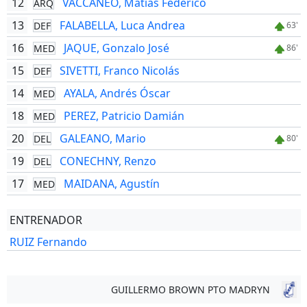
12
VACCANEO, Matías Federico
ARQ
13
FALABELLA, Luca Andrea
DEF
63'
16
JAQUE, Gonzalo José
MED
86'
15
SIVETTI, Franco Nicolás
DEF
14
AYALA, Andrés Óscar
MED
18
PEREZ, Patricio Damián
MED
20
GALEANO, Mario
DEL
80'
19
CONECHNY, Renzo
DEL
17
MAIDANA, Agustín
MED
ENTRENADOR
RUIZ Fernando
GUILLERMO BROWN PTO MADRYN