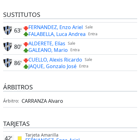
SUSTITUTOS
FERNANDEZ, Enzo Ariel
Sale
63'
FALABELLA, Luca Andrea
Entra
ALDERETE, Elías
Sale
80'
GALEANO, Mario
Entra
CUELLO, Alexis Ricardo
Sale
86'
JAQUE, Gonzalo José
Entra
ÁRBITROS
CARRANZA Alvaro
Árbitro:
TARJETAS
Tarjeta Amarilla
42'