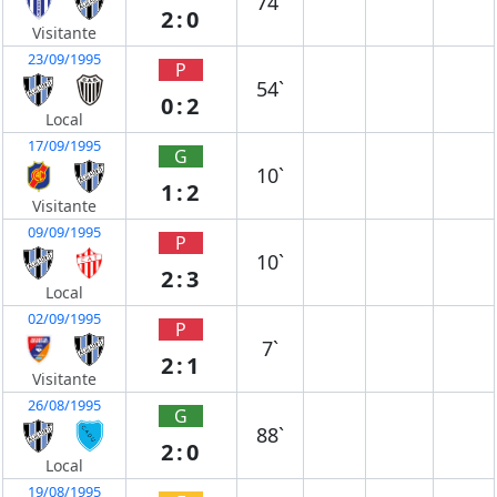
74`
2:0
Visitante
23/09/1995
P
54`
0:2
Local
17/09/1995
G
10`
1:2
Visitante
09/09/1995
P
10`
2:3
Local
02/09/1995
P
7`
2:1
Visitante
26/08/1995
G
88`
2:0
Local
19/08/1995