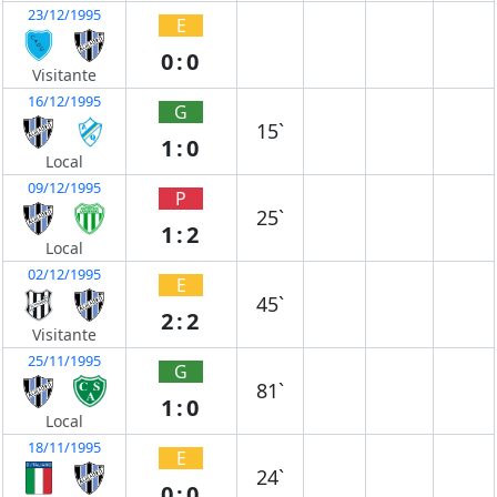
23/12/1995
E
0:0
Visitante
16/12/1995
G
15`
1:0
Local
09/12/1995
P
25`
1:2
Local
02/12/1995
E
45`
2:2
Visitante
25/11/1995
G
81`
1:0
Local
18/11/1995
E
24`
0:0