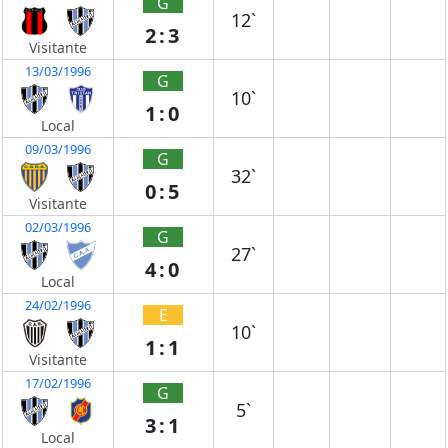
G
12`
2:3
Visitante
13/03/1996
G
10`
1:0
Local
09/03/1996
G
32`
0:5
Visitante
02/03/1996
G
27`
4:0
Local
24/02/1996
E
10`
1:1
Visitante
17/02/1996
G
5`
3:1
Local