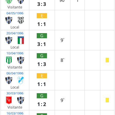
90`
1
3:3
Visitante
04/05/1996
E
1:1
Local
20/04/1996
G
9`
3:1
Local
10/04/1996
G
8`
1:3
Visitante
06/04/1996
E
1:1
Local
30/03/1996
G
9`
1:2
Visitante
16/03/1996