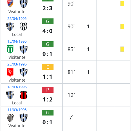
90`
2:3
Visitante
22/04/1995
G
90`
1
4:0
Local
15/04/1995
G
85`
1
0:1
Visitante
25/03/1995
E
81`
1
1:1
Visitante
18/03/1995
P
19`
1:2
Local
11/03/1995
G
7`
0:1
Visitante