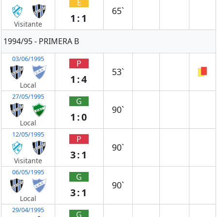
E
65`
1:1
Visitante
1994/95 - PRIMERA B
03/06/1995
P
53`
1:4
Local
27/05/1995
G
90`
1:0
Local
12/05/1995
P
90`
3:1
Visitante
06/05/1995
G
90`
3:1
Local
29/04/1995
G