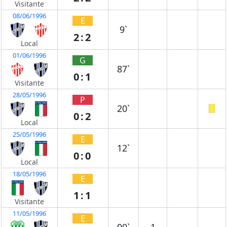
Visitante
08/06/1996
E
9`
2:2
Local
01/06/1996
G
87`
0:1
Visitante
28/05/1996
P
20`
0:2
Local
25/05/1996
E
12`
0:0
Local
18/05/1996
E
1:1
Visitante
11/05/1996
E