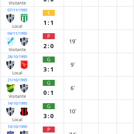
Visitante
07/11/1995
E
1:1
Local
04/11/1995
P
19`
2:0
Visitante
28/10/1995
G
9`
3:1
Local
21/10/1995
G
6`
0:1
Visitante
14/10/1995
G
10`
3:0
Local
10/10/1995
P