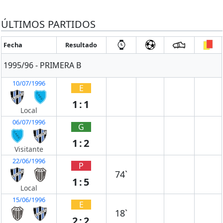
ÚLTIMOS PARTIDOS
Fecha
Resultado
1995/96 - PRIMERA B
10/07/1996
E
1:1
Local
06/07/1996
G
1:2
Visitante
22/06/1996
P
74`
1:5
Local
15/06/1996
E
18`
2:2