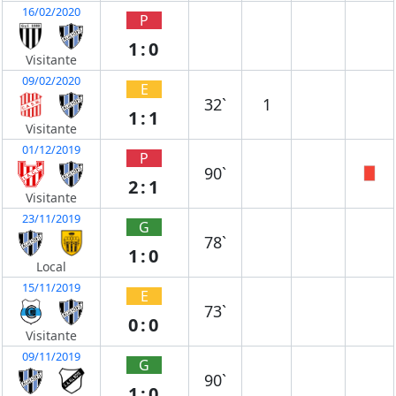
16/02/2020
P
1:0
Visitante
09/02/2020
E
32`
1
1:1
Visitante
01/12/2019
P
90`
2:1
Visitante
23/11/2019
G
78`
1:0
Local
15/11/2019
E
73`
0:0
Visitante
09/11/2019
G
90`
1:0