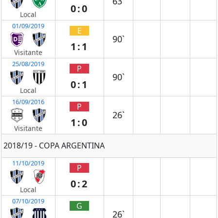
63`
0:0
Local
01/09/2019
E
90`
1:1
Visitante
25/08/2019
P
90`
0:1
Local
16/09/2016
P
26`
1:0
Visitante
2018/19 - COPA ARGENTINA
11/10/2019
P
0:2
Local
07/10/2019
G
26`