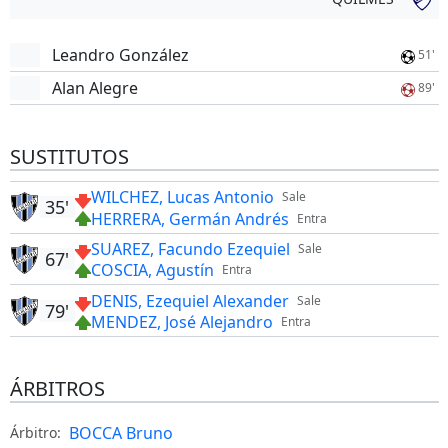
Leandro González
51'
Alan Alegre
89'
SUSTITUTOS
WILCHEZ, Lucas Antonio
Sale
35'
HERRERA, Germán Andrés
Entra
SUAREZ, Facundo Ezequiel
Sale
67'
COSCIA, Agustín
Entra
DENIS, Ezequiel Alexander
Sale
79'
MENDEZ, José Alejandro
Entra
ÁRBITROS
BOCCA Bruno
Árbitro: