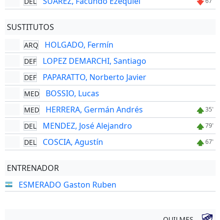
SUAREZ, Facundo Ezequiel
DEL
67'
SUSTITUTOS
HOLGADO, Fermín
ARQ
LOPEZ DEMARCHI, Santiago
DEF
PAPARATTO, Norberto Javier
DEF
BOSSIO, Lucas
MED
HERRERA, Germán Andrés
MED
35'
MENDEZ, José Alejandro
DEL
79'
COSCIA, Agustín
DEL
67'
ENTRENADOR
ESMERADO Gaston Ruben
QUILMES