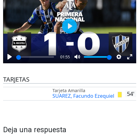
Play
01:55
Play
Mute
Settings
Ent
full
TARJETAS
Tarjeta Amarilla
54'
SUAREZ, Facundo Ezequiel
Deja una respuesta