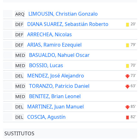
LIMOUSIN, Christian Gonzalo
ARQ
DIANA SUAREZ, Sebastián Roberto
DEF
20'
ARRECHEA, Nicolas
DEF
ARIAS, Ramiro Ezequiel
DEF
79'
BASUALDO, Nahuel Oscar
MED
BOSSIO, Lucas
MED
70'
MENDEZ, José Alejandro
DEL
73'
TORANZO, Patricio Daniel
MED
63'
BENITEZ, Brian Leonel
MED
MARTINEZ, Juan Manuel
DEL
85'
COSCIA, Agustín
DEL
82'
SUSTITUTOS