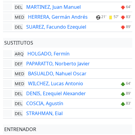
MARTINEZ, Juan Manuel
DEL
64'
HERRERA, Germán Andrés
MED
21'
57'
83'
SUAREZ, Facundo Ezequiel
DEL
89'
SUSTITUTOS
HOLGADO, Fermín
ARQ
PAPARATTO, Norberto Javier
DEF
BASUALDO, Nahuel Oscar
MED
WILCHEZ, Lucas Antonio
MED
64'
DENIS, Ezequiel Alexander
DEL
89'
COSCIA, Agustín
DEL
83'
STRAHMAN, Eial
DEL
ENTRENADOR