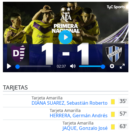
Play
02:37
Play
Mute
Settings
Ent
full
TARJETAS
Tarjeta Amarilla
35'
DIANA SUAREZ, Sebastián Roberto
Tarjeta Amarilla
57'
HERRERA, Germán Andrés
Tarjeta Amarilla
63'
JAQUE, Gonzalo José