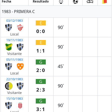
Fecha
Resultado
1983 - PRIMERA C
03/12/1983
E
90`
0:0
Local
19/11/1983
E
90`
1:1
Visitante
05/11/1983
G
45`
2:0
Local
22/10/1983
G
90`
2:3
Visitante
15/10/1983
G
90`
3:1