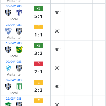
Visitante
30/04/1983
G
90`
5:1
Local
23/04/1983
E
90`
1:1
Visitante
16/04/1983
G
90`
3:2
Local
09/04/1983
P
90`
2:1
Visitante
02/04/1983
E
90`
2:2
Local
26/03/1983
E
90`