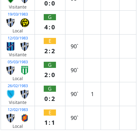
0:0
Visitante
19/03/1983
G
4:0
Local
12/03/1983
E
90`
2:2
Visitante
05/03/1983
G
90`
2:0
Local
26/02/1983
G
90`
1
0:2
Visitante
12/02/1983
E
90`
1:1
Local