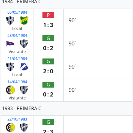
1984 - PRIMERA C
05/05/1984
P
90`
1:3
Local
28/04/1984
G
90`
0:2
Visitante
21/04/1984
G
90`
2:0
Local
14/04/1984
G
90`
0:2
Visitante
1983 - PRIMERA C
22/10/1983
G
2:3