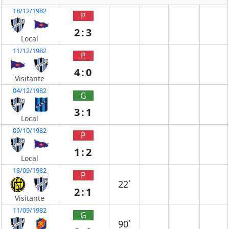
18/12/1982
P
2:3
Local
11/12/1982
P
4:0
Visitante
04/12/1982
G
3:1
Local
09/10/1982
P
1:2
Local
18/09/1982
P
22`
2:1
Visitante
11/09/1982
G
90`