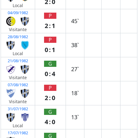
2:0
Local
04/09/1982
P
45`
2:1
Visitante
28/08/1982
P
38`
0:1
Local
21/08/1982
G
27`
0:4
Visitante
07/08/1982
P
18`
2:0
Visitante
31/07/1982
G
13`
4:0
Local
17/07/1982
G