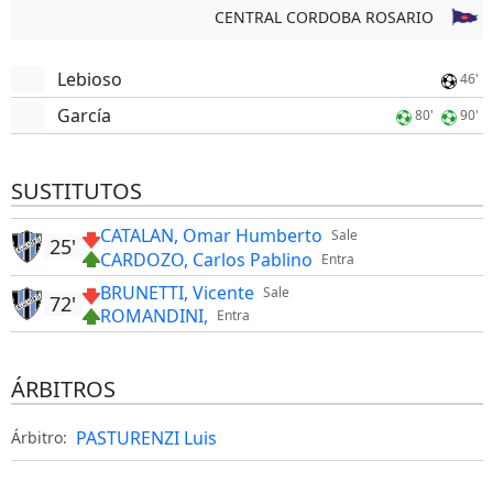
CENTRAL CORDOBA ROSARIO
Lebioso
46'
García
80'
90'
SUSTITUTOS
CATALAN, Omar Humberto
Sale
25'
CARDOZO, Carlos Pablino
Entra
BRUNETTI, Vicente
Sale
72'
ROMANDINI,
Entra
ÁRBITROS
PASTURENZI Luis
Árbitro: