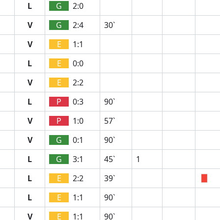
L
G
2:0
V
G
2:4
30`
V
E
1:1
L
E
0:0
V
E
2:2
L
P
0:3
90`
V
P
1:0
57`
V
G
0:1
90`
L
G
3:1
45`
1
L
E
2:2
39`
L
E
1:1
90`
V
E
1:1
90`