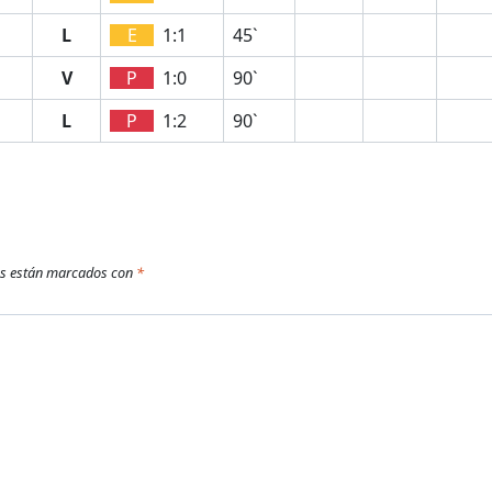
L
E
1:1
45`
V
P
1:0
90`
L
P
1:2
90`
os están marcados con
*