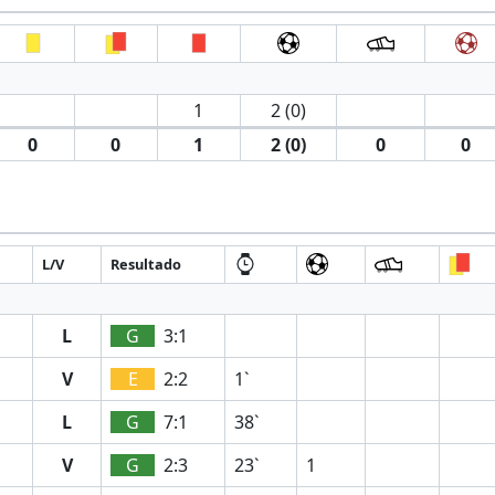
1
2 (0)
0
0
1
2 (0)
0
0
L/V
Resultado
L
G
3:1
V
E
2:2
1`
L
G
7:1
38`
V
G
2:3
23`
1