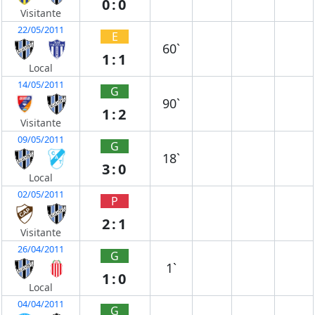
0:0
Visitante
22/05/2011
E
60`
1:1
Local
14/05/2011
G
90`
1:2
Visitante
09/05/2011
G
18`
3:0
Local
02/05/2011
P
2:1
Visitante
26/04/2011
G
1`
1:0
Local
04/04/2011
G