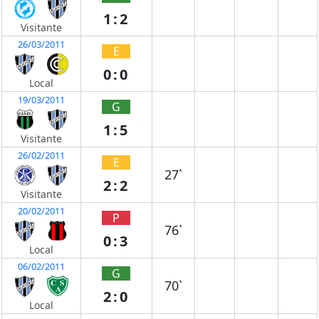
1:2
Visitante
26/03/2011
E
0:0
Local
19/03/2011
G
1:5
Visitante
26/02/2011
E
27`
2:2
Visitante
20/02/2011
P
76`
0:3
Local
06/02/2011
G
70`
2:0
Local