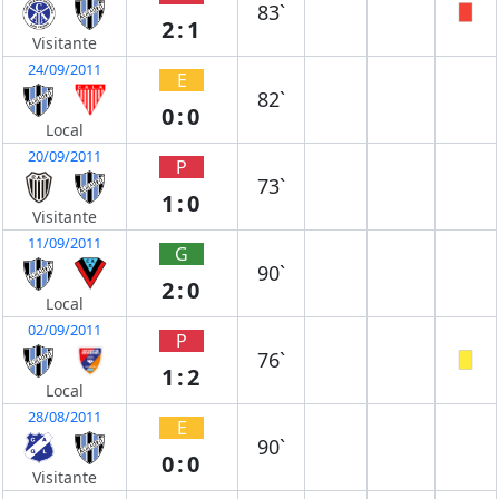
83`
2:1
Visitante
24/09/2011
E
82`
0:0
Local
20/09/2011
P
73`
1:0
Visitante
11/09/2011
G
90`
2:0
Local
02/09/2011
P
76`
1:2
Local
28/08/2011
E
90`
0:0
Visitante