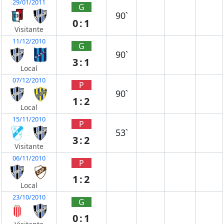
29/01/2011
G
90`
0:1
Visitante
11/12/2010
G
90`
3:1
Local
07/12/2010
P
90`
1:2
Local
15/11/2010
P
53`
3:2
Visitante
06/11/2010
P
1:2
Local
23/10/2010
G
0:1