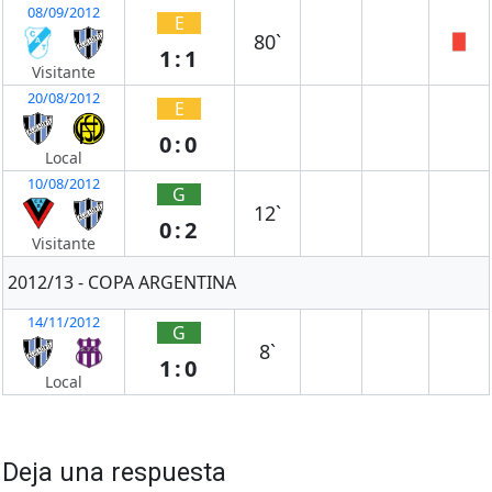
08/09/2012
E
80`
1:1
Visitante
20/08/2012
E
0:0
Local
10/08/2012
G
12`
0:2
Visitante
2012/13 - COPA ARGENTINA
14/11/2012
G
8`
1:0
Local
Deja una respuesta