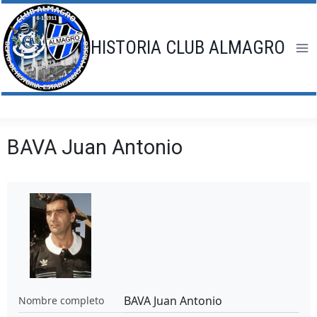
Saltar
al
contenido
HISTORIA CLUB ALMAGRO
BAVA Juan Antonio
BAVA Juan Antonio
Nombre completo