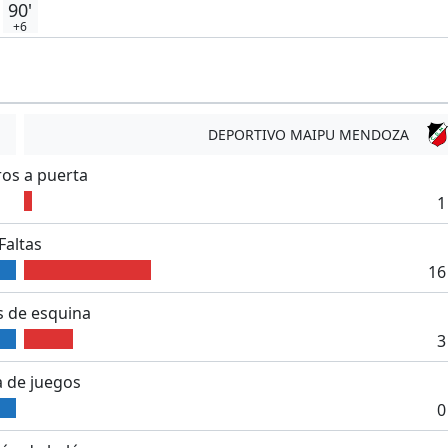
90'
+6
DEPORTIVO MAIPU MENDOZA
ros a puerta
1
Faltas
16
 de esquina
3
 de juegos
0