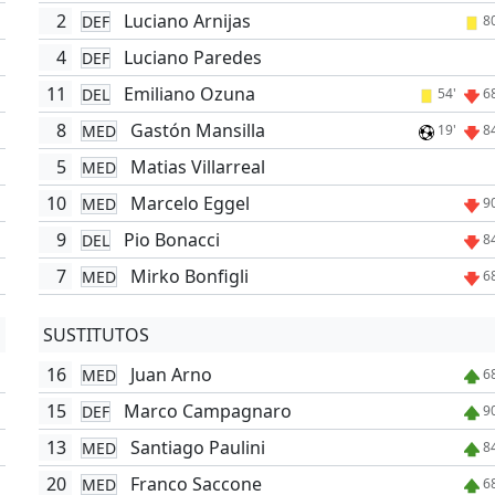
2
Luciano Arnijas
DEF
'
8
4
Luciano Paredes
DEF
11
Emiliano Ozuna
DEL
'
54'
6
8
Gastón Mansilla
MED
'
19'
8
5
Matias Villarreal
MED
10
Marcelo Eggel
MED
'
9
9
Pio Bonacci
DEL
8
7
Mirko Bonfigli
MED
'
6
SUSTITUTOS
16
Juan Arno
MED
'
6
15
Marco Campagnaro
DEF
'
9
13
Santiago Paulini
MED
'
8
20
Franco Saccone
MED
'
6