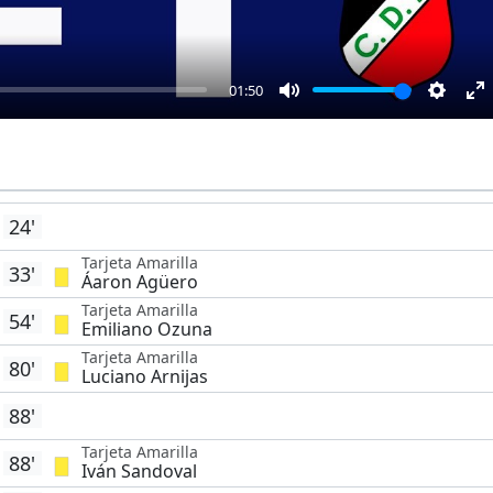
01:50
Mute
Settin
E
fu
24'
Tarjeta Amarilla
33'
Áaron Agüero
Tarjeta Amarilla
54'
Emiliano Ozuna
Tarjeta Amarilla
80'
Luciano Arnijas
88'
Tarjeta Amarilla
88'
Iván Sandoval