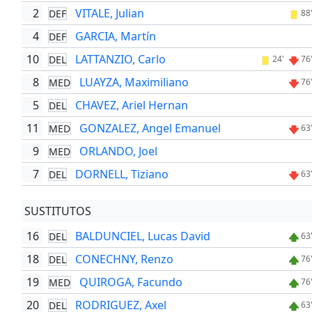
2
VITALE, Julian
DEF
88
4
GARCIA, Martín
DEF
10
LATTANZIO, Carlo
DEL
24'
76
8
LUAYZA, Maximiliano
MED
76
5
CHAVEZ, Ariel Hernan
DEL
11
GONZALEZ, Angel Emanuel
MED
63
9
ORLANDO, Joel
MED
7
DORNELL, Tiziano
DEL
63
SUSTITUTOS
16
BALDUNCIEL, Lucas David
DEL
63
18
CONECHNY, Renzo
DEL
76
19
QUIROGA, Facundo
MED
76
20
RODRIGUEZ, Axel
DEL
63