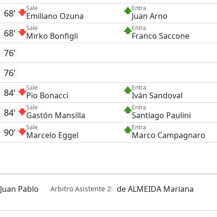
Sale
Entra
68'
Emiliano Ozuna
Juan Arno
Sale
Entra
68'
Mirko Bonfigli
Franco Saccone
76'
76'
Sale
Entra
84'
Pio Bonacci
Iván Sandoval
Sale
Entra
84'
Gastón Mansilla
Santiago Paulini
Sale
Entra
90'
Marcelo Eggel
Marco Campagnaro
Juan Pablo
de ALMEIDA Mariana
Arbitro Asistente 2: