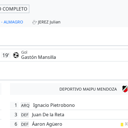
O COMPLETO
O - ALMAGRO
JEREZ Julian
Gol
19'
Gastón Mansilla
DEPORTIVO MAIPU MENDOZA
1
Ignacio Pietrobono
ARQ
'
3
Juan De la Reta
DEF
6
Áaron Agüero
DEF
3