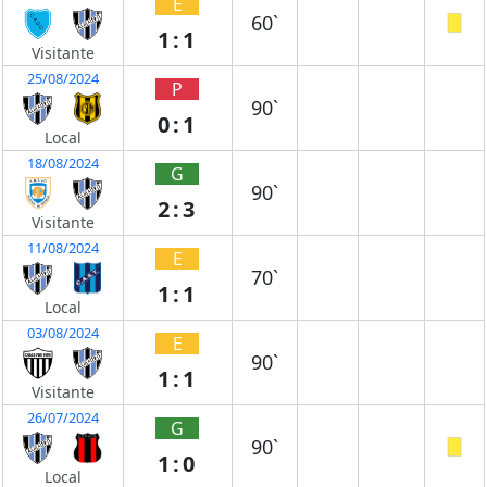
E
60`
1:1
Visitante
25/08/2024
P
90`
0:1
Local
18/08/2024
G
90`
2:3
Visitante
11/08/2024
E
70`
1:1
Local
03/08/2024
E
90`
1:1
Visitante
26/07/2024
G
90`
1:0
Local