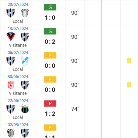
20/07/2024
G
90`
1:0
Local
13/07/2024
G
90`
0:2
Visitante
06/07/2024
E
90`
0:0
Local
30/06/2024
E
90`
0:0
Visitante
22/06/2024
P
74`
1:2
Local
02/03/2024
E
1:1