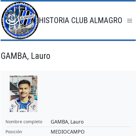
Saltar
al
contenido
HISTORIA CLUB ALMAGRO
GAMBA, Lauro
GAMBA, Lauro
Nombre completo
MEDIOCAMPO
Posición