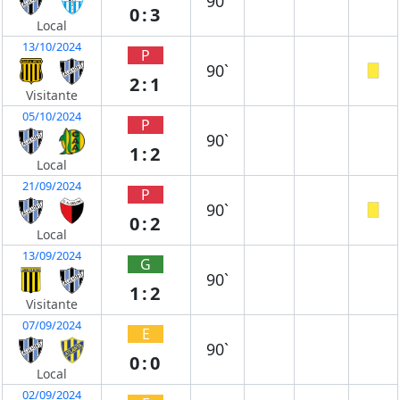
90`
0:3
Local
13/10/2024
P
90`
2:1
Visitante
05/10/2024
P
90`
1:2
Local
21/09/2024
P
90`
0:2
Local
13/09/2024
G
90`
1:2
Visitante
07/09/2024
E
90`
0:0
Local
02/09/2024