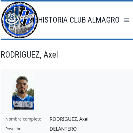
Saltar
al
contenido
HISTORIA CLUB ALMAGRO
RODRIGUEZ, Axel
RODRIGUEZ, Axel
Nombre completo
DELANTERO
Posición