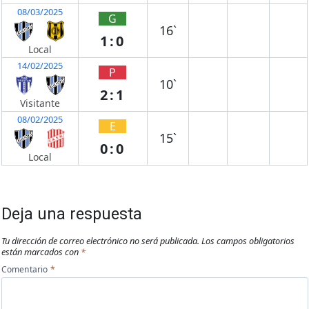
08/03/2025
G
16`
1:0
Local
14/02/2025
P
10`
2:1
Visitante
08/02/2025
E
15`
0:0
Local
Deja una respuesta
Tu dirección de correo electrónico no será publicada.
Los campos obligatorios
están marcados con
*
Comentario
*