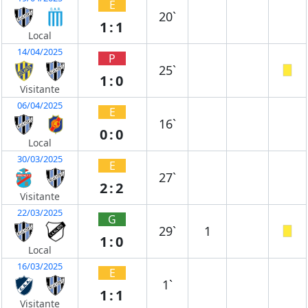
E
20`
1:1
Local
14/04/2025
P
25`
1:0
Visitante
06/04/2025
E
16`
0:0
Local
30/03/2025
E
27`
2:2
Visitante
22/03/2025
G
29`
1
1:0
Local
16/03/2025
E
1`
1:1
Visitante