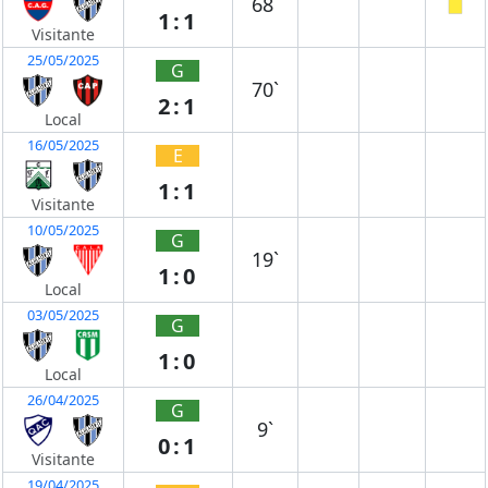
68`
1:1
Visitante
25/05/2025
G
70`
2:1
Local
16/05/2025
E
1:1
Visitante
10/05/2025
G
19`
1:0
Local
03/05/2025
G
1:0
Local
26/04/2025
G
9`
0:1
Visitante
19/04/2025