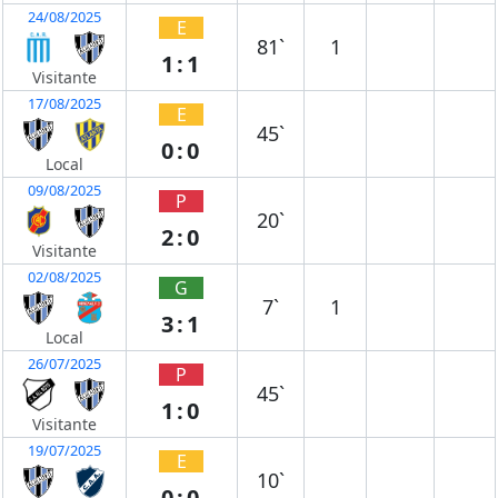
24/08/2025
E
81`
1
1:1
Visitante
17/08/2025
E
45`
0:0
Local
09/08/2025
P
20`
2:0
Visitante
02/08/2025
G
7`
1
3:1
Local
26/07/2025
P
45`
1:0
Visitante
19/07/2025
E
10`
0:0