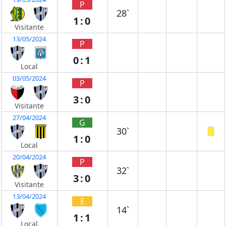
P
28`
1:0
Visitante
13/05/2024
P
0:1
Local
03/05/2024
P
3:0
Visitante
27/04/2024
G
30`
1:0
Local
20/04/2024
P
32`
3:0
Visitante
13/04/2024
E
14`
1:1
Local