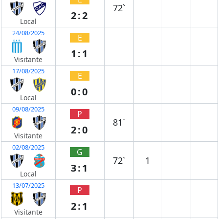
72`
2:2
Local
24/08/2025
E
1:1
Visitante
17/08/2025
E
0:0
Local
09/08/2025
P
81`
2:0
Visitante
02/08/2025
G
72`
1
3:1
Local
13/07/2025
P
2:1
Visitante