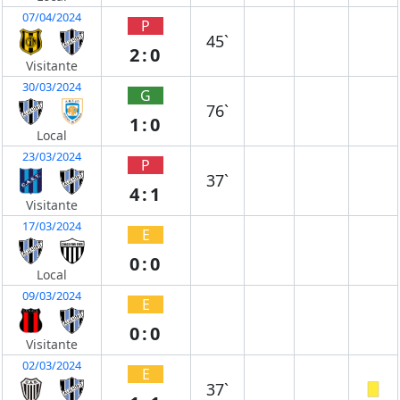
07/04/2024
P
45`
2:0
Visitante
30/03/2024
G
76`
1:0
Local
23/03/2024
P
37`
4:1
Visitante
17/03/2024
E
0:0
Local
09/03/2024
E
0:0
Visitante
02/03/2024
E
37`