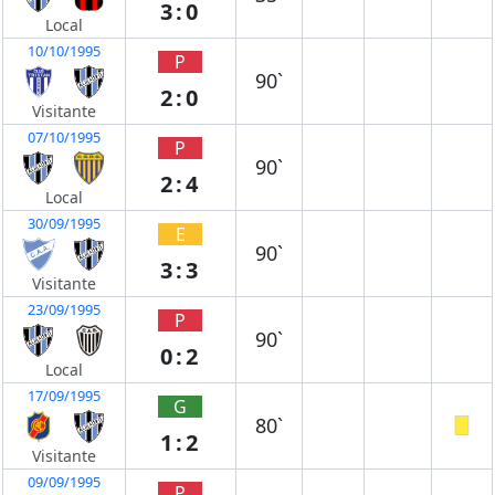
3:0
Local
10/10/1995
P
90`
2:0
Visitante
07/10/1995
P
90`
2:4
Local
30/09/1995
E
90`
3:3
Visitante
23/09/1995
P
90`
0:2
Local
17/09/1995
G
80`
1:2
Visitante
09/09/1995
P