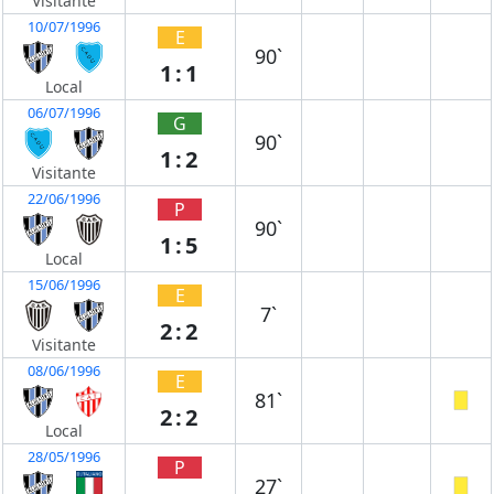
Visitante
10/07/1996
E
90`
1:1
Local
06/07/1996
G
90`
1:2
Visitante
22/06/1996
P
90`
1:5
Local
15/06/1996
E
7`
2:2
Visitante
08/06/1996
E
81`
2:2
Local
28/05/1996
P
27`