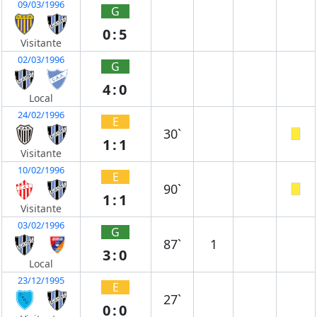
09/03/1996
G
0:5
Visitante
02/03/1996
G
4:0
Local
24/02/1996
E
30`
1:1
Visitante
10/02/1996
E
90`
1:1
Visitante
03/02/1996
G
87`
1
3:0
Local
23/12/1995
E
27`
0:0